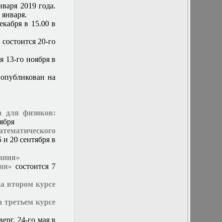
кафедры
нваря 2019 года.
18 октября 2017
 января.
г. Заседание
екабря в 15.00 в
кафедры
19 апреля 2017 г.
П
состоится 20-го
Заседание
кафедры
я 13-го ноября в
19 октября 2016
г. Заседание
опубликован на
кафедры
19-21 ноября
2015 г.
состоится
 для физиков:
международный
тября
научный
ематического
семинар по
5 и 20 сентября в
обратным и
некорректно
ания»
поставленным
ия»
состоится 7
задачам
2 декабря 2015 г.
на втором курсе
Заседание
кафедры
а третьем курсе
2 марта 2016 г.
Заседание
ерг, 24-го мая в