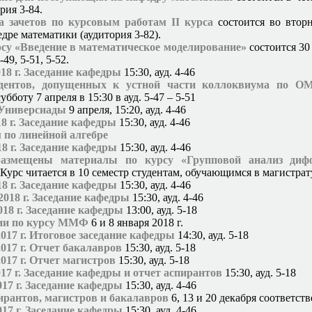
рия 3-84.
а зачетов по курсовым работам II курса
состоится во вторн
едре математики (аудитория 3-82).
рсу «Введение в математическое моделирование»
состоится 30 
49, 5-51, 5-52.
018 г. Заседание кафедры
15:30, ауд. 4-46
удентов, допущенных к устной части коллоквиума по О
убботу 7 апреля в 15:30 в ауд. 5-47 – 5-51
Универсиады
9 апреля,
15:20, ауд. 4-46
18 г. Заседание кафедры
15:30, ауд. 4-46
 по линейной алгебре
18 г. Заседание кафедры
15:30, ауд. 4-46
размещены материалы по курсу «Групповой анализ диф
Курс читается в 10 семестр студентам, обучающимся в магистрат
18 г. Заседание кафедры
15:30, ауд. 4-46
2018 г. Заседание кафедры
15:30, ауд. 4-46
018 г. Заседание кафедры
13:00, ауд. 5-18
ии по курсу ММФ
6 и 8 января 2018 г.
2017 г. Итоговое заседание кафедры
14:30, ауд. 5-18
2017 г. Отчет бакалавров
15:30, ауд. 5-18
2017 г. Отчет магистров
15:30, ауд. 5-18
017 г. Заседание кафедры и отчет аспирантов
15:30, ауд. 5-18
017 г. Заседание кафедры
15:30, ауд. 4-46
ирантов, магистров и бакалавров
6, 13 и 20 декабря соответст
017 г. Заседание кафедры
15:30, ауд. 4-46