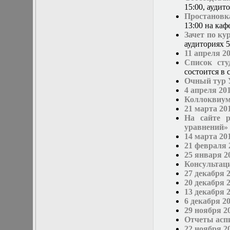
в математической
15:00, аудито
физике
Простановк
Современные
13:00 на каф
методы
Зачет по ку
моделирования в
аудиториях 5-
магнитной
11 апреля 2
гидродинамике
Список ст
Специальные
состоится в с
функции
Очный тур 
математической
4 апреля 20
физики
Коллоквиум
Специальный
21 марта 20
практикум:
На сайте 
разностные схемы
уравнений»
Стохастические
14 марта 20
дифференциальные
21 февраля 
уравнения
25 января 2
Тензорный анализ
Консультац
Теоретические
27 декабря 
основы аналитики
20 декабря 
больших данных
13 декабря 
Теория катастроф и
6 декабря 2
ее физические
29 ноября 2
приложения
Отчеты асп
Теория разрушений
22 ноября 2