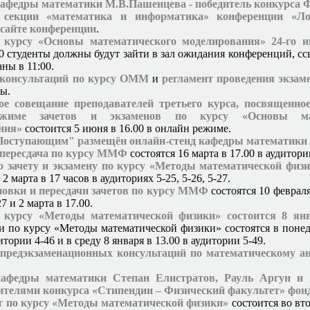
кафедры математики М.В.Пашенцева - победитель конкурса 
е секции «математика и информатика» конференции «Ло
 сайте конференции
.
 курсу «Основы математического моделирования» 24-го 
30 студенты должны будут зайти в зал ожидания конференций, с
аны в 11:00.
 консультаций по курсу ОММ
и
регламент проведения экзам
ры.
ое совещание преподавателей третьего курса, посвященно
жиме зачетов и экзаменов по курсу «Основы мат
ния»
состоится 5 июня в 16.00 в онлайн режиме.
"Поступающим" размещён онлайн-стенд кафедры математики
 пересдача по курсу ММФ
состоятся 16 марта в 17.00 в аудитори
о зачету и экзамену по курсу «Методы математической физ
2 марта в 17 часов в аудиториях 5-25, 5-26, 5-27.
новки и пересдачи зачетов по курсу ММФ
состоятся 10 февраля
27 и 2 марта в 17.00.
 курсу «Методы математической физики» состоится 8 янв
и по курсу «Методы математической физики» состоятся в понед
дитории 4-46 и в среду 8 января в 13.00 в аудитории 5-49.
 предэкзаменационных консультаций по математическому 
е
афедры математики Степан Елистратов, Рауль Аргун и 
ителями конкурса «Стипендии – Физический факультет» фон
т по курсу «Методы математической физики»
состоится во вт