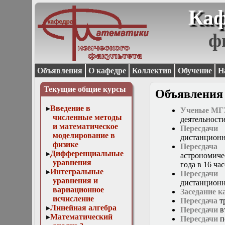
Каф
ф
Объявления
О кафедре
Коллектив
Обучение
Н
Текущие общие курсы
Объявления
Введение в
Ученые МГУ
численные методы
деятельност
и математическое
Пересдачи
моделирование в
дистанционн
физике
Пересдача
Дифференциальные
астрономиче
уравнения
года в 16 час
Интегральные
Пересдачи
уравнения и
дистанционн
вариационное
Заседание 
исчисление
Пересдача
т
Линейная алгебра
Пересдачи
в
Математический
Пересдачи
п