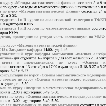
о курсу «Методы математической физики»
состоятся 8 и 9 я
и по курсу «Методы математической физики» назначены на 5 и 8
т по курсу «Методы математической физики»
состоится 24 д
-51 и 5-53.
тудентов I и II курсов по аналитической геометрии и ТФК
:00 в аудитории ЮФА.
тудентов I и II курсов по математическому анализу
состоитс
итории ЮФА.
дентов, прошедших на устную часть коллоквиума по ММФ
 по курсу «Методы математической физики»
2018 г. Заседание кафедры
14:00, ауд. 4-46
ультативный курс кафедры математики «высшая алгебра
актика»
для студентов 1-2 курсов и для всех желающих с 19 сен
 зачета и переэкзаменовка по курсу «Основы мат
ния»
состоятся 13 сентября в 17.00 в аудиториях 5-18, 5-27 и 5-2
ториях 5-25 и 5-27.
 консультаций по курсу «Основы математического моделиров
о зачетам по курсу «Основы математического моделирован
 в аудитории 5-50.
нкой по курсу «Введение в математическое моделирование» 
июня в 12.00 в аудиториях 5-49, 5-50.
ачета по курсу «Основы математического моделирования» н
июня в 13.00 в аудиториях 5-49, 5-50.
ние для поступающих на кафедру математики
состоится в четв