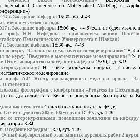
 International Conference on Mathematical Modeling in Applie
онференции»)
2017 г. Заседание кафедры
15:30, ауд. 4-46
 с началом учебного года!
2017 г. Заседание кафедры
15:00, ауд. 4-46 (если не будет уточнен
ем проф. Н.Н. Нефедова с присвоением звания Почетно
тайского Педагогического Университета г. Шанхая!
7 г. Заседание кафедры
15:30, ауд. 4-46
ии по курсу "Основы математического моделирования"
8, 9 
я по курсу "Введение в математическое моделирование"
24 
 г. Отчет аспирантов и заседание кафедры
15:30, ауд. 5-19
второкурсников!
На сайте выложены вопросы и последня
 математическое моделирование»
м проф. А.Г. Яголу, награжденного медалью ордена «За
 II степени!!!
ложены фотографии с конференции «Progress In Electromagn
)
и поздравление А.А. Белова с получением 3его приза на
B
едования студентов
Списки поступивших на кафедру
г. Отчет студентов 302 и 102м групп
15:30, ауд. 4-46
ние со второкурсниками, подавшими заявления на кафедру
в аудитории 3-84
 г. Заседание кафедры
15:30, ауд. 4-46
г. Очный кафедральный этап защиты курсовых работ 2 курса