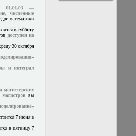
Заседание
физики
кафедры
м 01.01.03 —
13 декабря 2017
ие, численные
г. Отчет
федре математики
магистров
13 марта 2019г.
тоится в субботу
Заседание
нтов
доступен на
кафедры
13 мая 2015 г.
среду 30 октября
Заседание
кафедры
моделирования»
14 декабря 2016
г. Отчет
ры и интеграл
аспирантов и
заседание
методической
комиссии
и магистерских
14 марта 2018 г.
и
магистров
вы
Заседание
кафедры
моделирование»
15 марта 2017 г.
Заседание
тоится 7 июня в
кафедры
15 ноября 2017 г.
тся в пятницу 7
Заседание