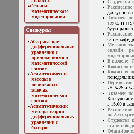
анализ 2
Студентка 
Основы
Расписани
математического
доступно
на
моделирования
Экзамен по
Численные методы
12:00. В 11:
в физике
будут разосл
Спецкурсы
Расписание
сайте кафед
Абстрактные
Методическ
дифференциальные
онлайн ре
уравнения с
моделирова
приложениями в
В разделе 
математической
Комиссия и
физике
Комиссия п
Асимптотические
понедельник 
методы в
Переэкзаме
нелинейных
25. 5-26 и 5-
задачах
Экзамен по
математической
Консультаци
физики
в 16.00 в ау
Асимптотические
Расписание
методы теории
на 2-м курс
дифференциальных
Студенты к
уравнений с
стали побед
быстро
Общий заче
осциллирующими