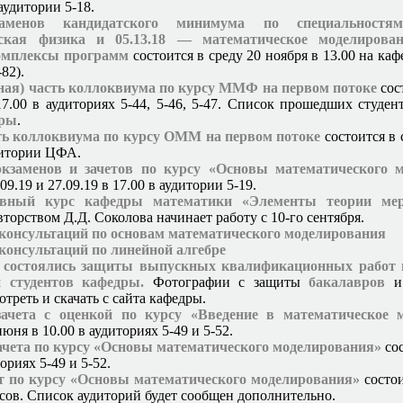
 аудитории 5-18.
аменов кандидатского минимума по специальностя
ская физика и 05.13.18 — математическое моделирован
омплексы программ
состоится в среду 20 ноября в 13.00 на ка
-82).
ная) часть коллоквиума по курсу ММФ на первом потоке
сос
17.00 в аудиториях 5-44, 5-46, 5-47. Список прошедших студе
дры
.
ть коллоквиума по курсу ОММ на первом потоке
состоится в 
удитории ЦФА.
экзаменов и зачетов по курсу «Основы математического 
09.19 и 27.09.19 в 17.00 в аудитории 5-19.
ивный курс кафедры математики «Элементы теории ме
вторством Д.Д. Соколова начинает работу с 10-го сентября.
 консультаций по основам математического моделирования
консультаций по линейной алгебре
а состоялись защиты выпускных квалификационных работ 
й студентов кафедры.
Фотографии с защиты
бакалавров
треть и скачать с сайта кафедры.
зачета с оценкой по курсу «Введение в математическое 
июня в 10.00 в аудиториях 5-49 и 5-52.
ачета по курсу «Основы математического моделирования»
сос
ториях 5-49 и 5-52.
т по курсу «Основы математического моделирования»
состои
асов. Список аудиторий будет сообщен дополнительно.