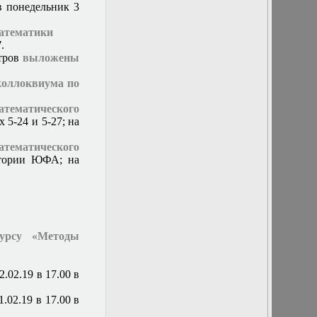
кафедры
в понедельник 3
15 февраля 2017
г. Заседание
математики
кафедры
7
.
16 декабря 2015
стров
выложены
г. Заседание
кафедры
коллоквиума по
16 марта 2016 г.
Заседание
ематического
кафедры
 5-24 и 5-27; на
16 ноября 2016 г.
Заседание
тематического
кафедры
итории ЮФА; на
16 сентября 2015
г. Заседание
кафедры
17 мая 2017 г.
Отчет
студентов 302 и
курсу «Методы
102м групп
17 февраля 2016
г. Заседание
2.02.19 в 17.00 в
кафедры
18 мая 2016 г.
.02.19 в 17.00 в
Заседание