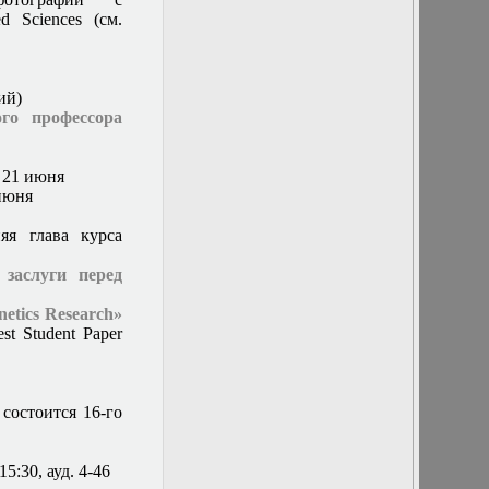
кафедры
d Sciences (см.
22 ноября 2017 г.
Заседание
кафедры
23 марта 2016 г.
ий)
Заседание
го профессора
кафедры
24 июня 2015 г.
Заседание
и 21 июня
кафедры
июня
24 февраля 2016
г. Заседание
я глава курса
кафедры
24 января 2017 г.
 заслуги перед
Заседание
кафедры
etics Research»
25 ноября 2015 г.
est Student Paper
Заседание
кафедры
25 октября 2017
г. состоится
состоится 16-го
заседание
секции
«Асимптотические
15:30, ауд. 4-46
методы и