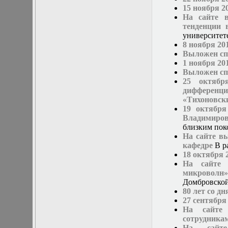
нелинейных
15 ноября 2
уравнений
На сайте 
Функциональный
тенденции 
анализ
университете
Численные методы
8 ноября 20
в математической
Выложен спи
физике
1 ноября 20
Экстремальные
Выложен спи
задачи
25 октябр
Эллиптические
дифференц
уравнения
«Тихоновск
19 октября
Владимиров
близким пок
На сайте в
кафедре
В р
18 октября 
На сайте 
микроволн»
Домбровской
80 лет со 
27 сентября
На сайте 
сотрудника
На сайте