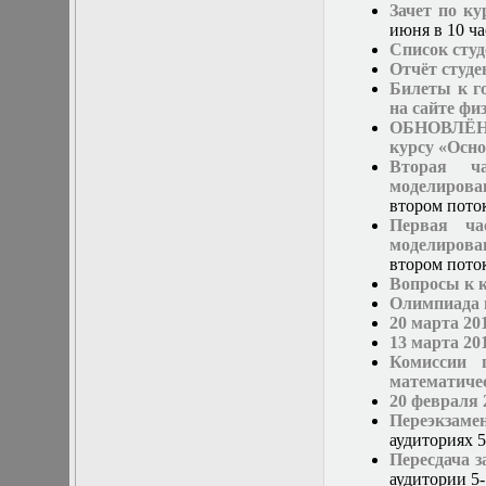
Зачет по к
Математические
июня в 10 ча
задачи теории
Список студ
дифракции
Отчёт студе
Математические
Билеты к г
методы в экологии
на сайте фи
Математическое
ОБНОВЛЁН с
моделирование
курсу «Осн
плазмы.
Вторая ча
Кинетическая
моделирова
теория
втором поток
Математическое
Первая ча
моделирование
моделирова
плазмы.
втором пото
Численный анализ
Вопросы к 
Метод
Олимпиада
дифференциальных
20 марта 20
неравенств в
13 марта 20
нелинейных
Комиссии 
задачах
математиче
Метод конечных
20 февраля 
элементов в
Переэкзаме
задачах
аудиториях 5-
математической
Пересдача 
физики
аудитории 5-