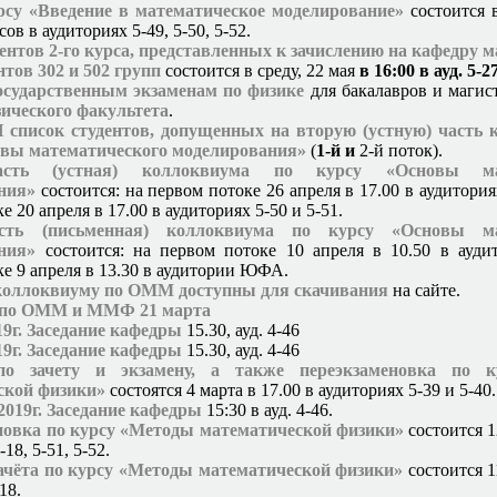
урсу «Введение в математическое моделирование»
состоится 
сов в аудиториях 5-49, 5-50, 5-52.
ентов 2-го курса, представленных к зачислению на кафедру 
нтов 302 и 502 групп
состоится в среду, 22 мая
в 16:00 в ауд. 5-2
осударственным экзаменам по физике
для бакалавров и маги
зического факультета
.
писок студентов, допущенных на вторую (устную) часть 
овы математического моделирования»
(
1-й и
2-й поток).
сть (устная) коллоквиума по курсу «Основы мат
ния»
состоится: на первом потоке 26 апреля в 17.00 в аудиториях
е 20 апреля в 17.00 в аудиториях 5-50 и 5-51.
сть (письменная) коллоквиума по курсу «Основы ма
ния»
состоится: на первом потоке 10 апреля в 10.50 в ауд
ке 9 апреля в 13.30 в аудитории ЮФА.
коллоквиуму по ОММ
доступны для скачивания
на сайте.
 по ОММ и ММФ 21 марта
19г. Заседание кафедры
15.30, ауд. 4-46
19г. Заседание кафедры
15.30, ауд. 4-46
по зачету и экзамену, а также переэкзаменовка по 
ской физики»
состоятся 4 марта в 17.00 в аудиториях 5-39 и 5-40.
2019г. Заседание кафедры
15:30 в ауд. 4-46.
новка по курсу «Методы математической физики»
состоится 1
18, 5-51, 5-52.
зачёта по курсу «Методы математической физики»
состоится 11
18.