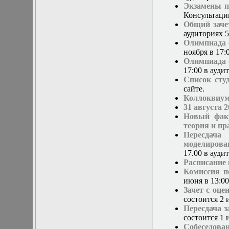
Нелинейные
Экзамены п
эллиптические и
Консультаци
параболические
Общий заче
уравнения
аудиториях 5
математической
Олимпиада с
физики
ноября в 17
Основы алгебры и
Олимпиада с
дифференциальной
17:00 в ауд
геометрии
Список сту
Основы
сайте.
математического
Коллоквиум
моделирования в
31 августа 
гидро- и
Новый фак
газодинамике
теория и пр
Основы теории
Пересдача
категорий
моделирова
Параболические
17.00 в ауди
уравнения
Расписание
Параллельные
Комиссия п
вычисления
июня в 13:00
Программирование
Зачет с оце
научных
состоится 2 
приложений на
Пересдача з
языке С++
состоится 1 
Разностные методы
Собеседова