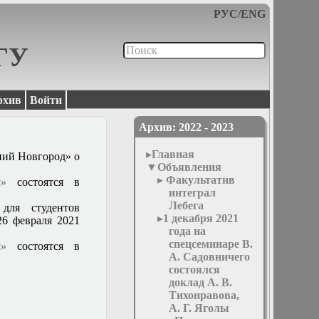
РУС
/
ENG
МГУ
рхив
Войти
Архив: 2022 - 2023
Главная
ний Новгород» о
Объявления
Факультатив
»
состоятся в
интеграл
Лебега
ля студентов
1 декабря 2021
26 февраля 2021
года на
спецсеминаре В.
»
состоятся в
А. Садовничего
состоялся
доклад А. В.
Тихонравова,
А. Г. Яголы