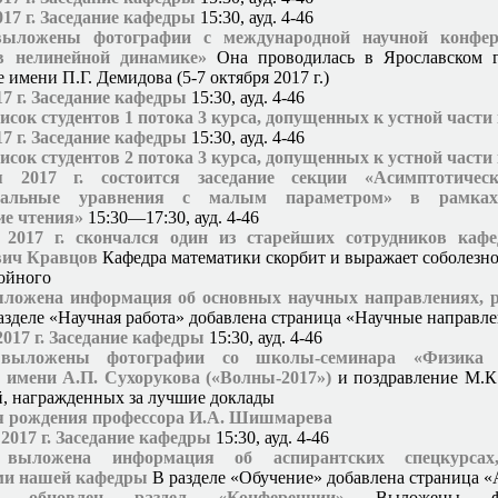
017 г. Заседание кафедры
15:30, ауд. 4-46
выложены фотографии с международной научной конфе
в нелинейной динамике»
Она проводилась в Ярославском г
 имени П.Г. Демидова (5-7 октября 2017 г.)
17 г. Заседание кафедры
15:30, ауд. 4-46
сок студентов 1 потока 3 курса, допущенных к устной част
17 г. Заседание кафедры
15:30, ауд. 4-46
сок студентов 2 потока 3 курса, допущенных к устной част
я 2017 г. состоится заседание секции «Асимптотиче
иальные уравнения с малым параметром» в рамках
ие чтения»
15:30—17:30, ауд. 4-46
 2017 г. скончался один из старейших сотрудников каф
ич Кравцов
Кафедра математики скорбит и выражает соболезн
ойного
ыложена информация об основных научных направлениях, 
азделе «Научная работа» добавлена страница «Научные направл
2017 г. Заседание кафедры
15:30, ауд. 4-46
выложены фотографии со школы-семинара «Физика 
 имени А.П. Сухорукова («Волны-2017»)
и поздравление М.К
, награжденных за лучшие доклады
дня рождения профессора И.А. Шишмарева
 2017 г. Заседание кафедры
15:30, ауд. 4-46
выложена информация об аспирантских спецкурсах
ми нашей кафедры
В разделе «Обучение» добавлена страница 
 обновлен раздел «Конференции»
Выложены фо