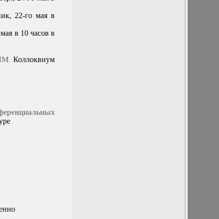
кафедры
20 декабря 2017
ик, 22-го мая в
г. Отчет
бакалавров
мая в 10 часов в
20 марта 2019г.
Заседание
кафедры
ММ
Коллоквиум
20 мая 2015 г.
Заседание
кафедры
20 октября 2021г.
Доклад
Ширваняна
ференциальных
Артема
уре
Мартиросовича
«Разработка и
исследование
математической
модели
привязных
высотных
беспилотных
телекоммуникационных
платформ,
венно
функционирующих