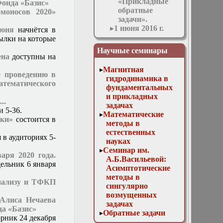
«Прикладные
Фонда «Базис»
обратные
моносов 2020»
задачи».
1 июня 2016 г.
июня
начнётся в
Заседание
сылки на которые
кафедры
Научные семинары
1 марта 2017 г.
ена
доступны на
Заседание
Магнитная
кафедры
е проведению в
гидродинамика в
1 ноября 2017 г.
ематического
фундаментальных
Заседание
и прикладных
кафедры
...
задачах
10 мая 2017 г.
и 5-36.
Математические
Заседание
ики»
состоится в
методы в
кафедры
естественных
11 апреля 2018 г.
 в аудиториях 5-
науках
Заседание
Семинар им.
кафедры
аря 2020 года.
А.Б.Васильевой:
11 мая 2016 г.
ельник 6 января
Асимптотические
Заседание
методы в
кафедры
анализу и ТФКП
сингулярно
11 ноября 2015 г.
возмущенных
Заседание
Алиса Нечаева
задачах
кафедры
да «Базис»
Обратные задачи
12 апреля 2017 г.
орник 24 декабря
математической