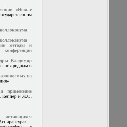
в турбулентной
атмосфере»
ренции «Новые
(представление
осударственном
кандидатской
диссертации)
20 февраля
и коллоквиума
2019г. Заседание
кафедры
и коллоквиума
21 декабря 2016
ские методы и
г. Отчет
 конференции
студентов 402
группы и
едры Владимир
заседание
ования родным и
кафедры
21 марта 2018 г.
развиваемых на
Заседание
ения»
кафедры
21 сентября 2016
и применение
г. Заседание
. Кеппер и Ж.О.
кафедры
21 февраля 2018
г. Заседание
кафедры
, читающихся
22 марта 2017 г.
«Аспирантура»
Заседание
тографии с