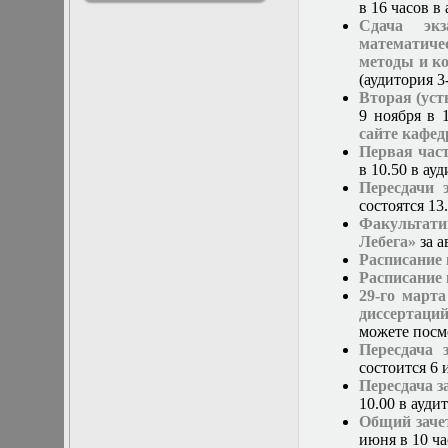
в 16 часов в
решениями
Сдача экз
Асимптотический
математиче
метод усреднения в
методы и к
задачах
(аудитория 3
математической
Вторая (уст
физики
9 ноября в 
Введение в теорию
сайте кафе
возмущений
Первая час
Газодинамика и
в 10.50 в а
космические
Пересдачи 
магнитные поля
состоятся 13.
Групповой анализ
Факультат
дифференциальных
Лебега»
за а
уравнений
Расписание
Дополнительные
Расписание 
главы
29-го март
математической
диссертаци
физики
можете посмо
(Нелинейный
Пересдача 
функциональный
состоится 6 
анализ)
Пересдача з
Линейный и
10.00 в ауди
нелинейный
Общий заче
функциональный
июня в 10 ч
анализ