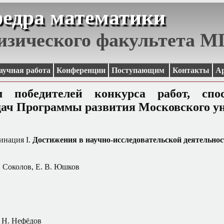
едра математики
изического факультета 
аучная работа
Конференции
Поступающим
Контакты
А
м победителей конкурса работ, спо
ач Программы развития Московского ун
инация I.
Достижения в научно-исследовательской деятельнос
. Соколов, Е. В. Юшков
. Н. Нефёдов