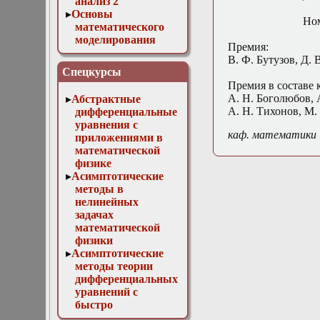
анализ 2
Основы
Ном
математического
моделирования
Премия:
Численные методы
В. Ф. Бутузов, Д. 
в физике
Спецкурсы
Премия в составе 
А. Н. Боголюбов, 
Абстрактные
А. Н. Тихонов, М.
дифференциальные
уравнения с
каф. математики
приложениями в
математической
физике
Асимптотические
методы в
нелинейных
задачах
математической
физики
Асимптотические
методы теории
дифференциальных
уравнений с
быстро
осциллирующими