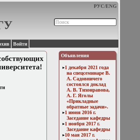
РУС
/
ENG
МГУ
рхив
Войти
Объявления
собствующих
иверситета!
1 декабря 2021 года
на спецсеминаре В.
А. Садовничего
состоялся доклад
ти
А. В. Тихонравова,
А. Г. Яголы
«Прикладные
обратные задачи».
1 июня 2016 г.
Заседание кафедры
1 ноября 2017 г.
Заседание кафедры
10 мая 2017 г.