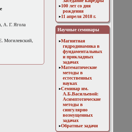
Заседание кафедры
100 лет со дня
е
рождения
11 апреля 2018 г.
Заседание кафедры
, А. Г. Ягола
11 мая 2016 г.
Научные семинары
Заседание кафедры
11 ноября 2015 г.
 Е. Могилевский,
Магнитная
Заседание кафедры
гидродинамика в
12 апреля 2017 г.
фундаментальных
Заседание кафедры
и прикладных
13 декабря 2017 г.
задачах
Отчет магистров
Математические
13 декабря 2023г.
методы в
Доклад Д. В.
естественных
Лукьяненко
науках
«Особенности
Семинар им.
построения
А.Б.Васильевой:
численных схем
Асимптотические
для решения
методы в
трёхмерных
сингулярно
линейных
возмущенных
некорректно
задачах
поставленных
Обратные задачи
обратных задач с
математической