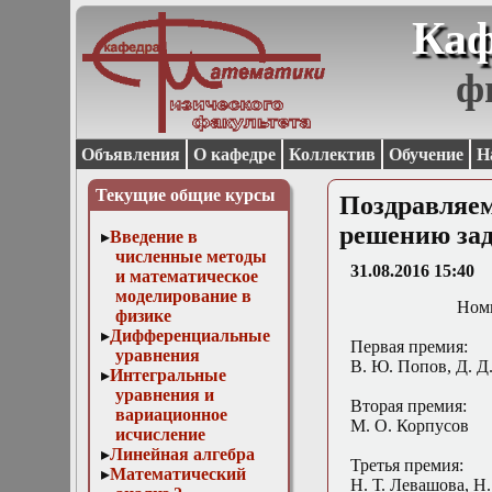
Каф
ф
Объявления
О кафедре
Коллектив
Обучение
Н
Текущие общие курсы
Поздравляе
решению зад
Введение в
численные методы
31.08.2016 15:40
и математическое
моделирование в
Ном
физике
Дифференциальные
Первая премия:
уравнения
В. Ю. Попов, Д. Д
Интегральные
уравнения и
Вторая премия:
вариационное
М. О. Корпусов
исчисление
Линейная алгебра
Третья премия:
Математический
Н. Т. Левашова, Н