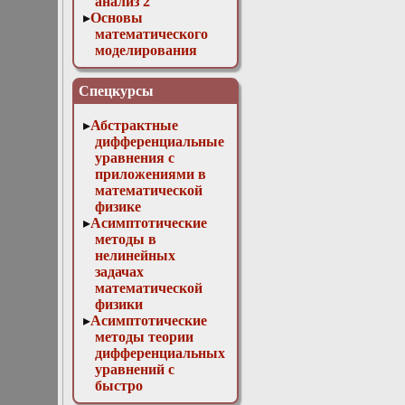
анализ 2
Основы
математического
моделирования
Численные методы
в физике
Спецкурсы
Абстрактные
дифференциальные
уравнения с
приложениями в
математической
физике
Асимптотические
методы в
нелинейных
задачах
математической
физики
Асимптотические
методы теории
дифференциальных
уравнений с
быстро
осциллирующими