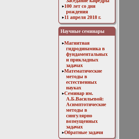
Заседание кафедры
100 лет со дня
рождения
11 апреля 2018 г.
Заседание кафедры
11 мая 2016 г.
Научные семинары
Заседание кафедры
11 ноября 2015 г.
Магнитная
Заседание кафедры
гидродинамика в
12 апреля 2017 г.
фундаментальных
Заседание кафедры
и прикладных
13 декабря 2017 г.
задачах
Отчет магистров
Математические
13 декабря 2023г.
методы в
Доклад Д. В.
естественных
Лукьяненко
науках
«Особенности
Семинар им.
построения
А.Б.Васильевой:
численных схем
Асимптотические
для решения
методы в
трёхмерных
сингулярно
линейных
возмущенных
некорректно
задачах
поставленных
Обратные задачи
обратных задач с
математической