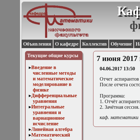
Каф
ф
Объявления
О кафедре
Коллектив
Обучение
Н
Текущие общие курсы
7 июня 2017
Введение в
04.06.2017 13:50
численные методы
и математическое
Отчет аспирантов 
моделирование в
После отчета сост
физике
Дифференциальные
Программа:
уравнения
1. Отчёт аспирант
Интегральные
2. Зачётная сесси
уравнения и
каф. математики
вариационное
исчисление
Линейная алгебра
Математический