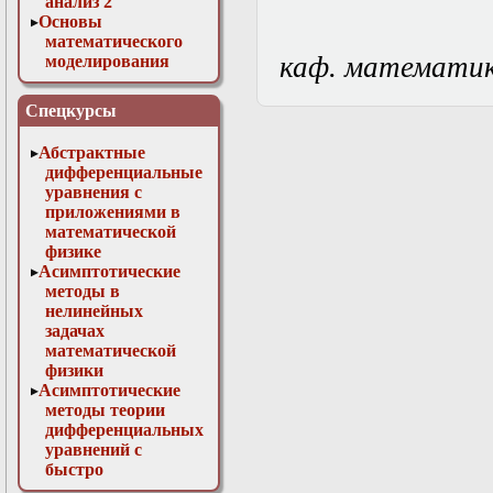
анализ 2
Основы
математического
каф. математи
моделирования
Численные методы
в физике
Спецкурсы
Абстрактные
дифференциальные
уравнения с
приложениями в
математической
физике
Асимптотические
методы в
нелинейных
задачах
математической
физики
Асимптотические
методы теории
дифференциальных
уравнений с
быстро
осциллирующими