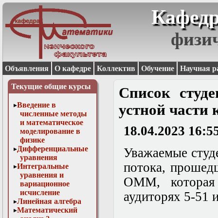
Кафедр
физи
Объявления
О кафедре
Коллектив
Обучение
Научная р
Текущие общие курсы
Список студ
Введение в
устной части
численные методы
и математическое
18.04.2023 16:5
моделирование в
физике
Дифференциальные
Уважаемые студе
уравнения
потока, прошед
Интегральные
уравнения и
ОММ, которая
вариационное
исчисление
аудиторях 5-51 и
Линейная алгебра
Математический