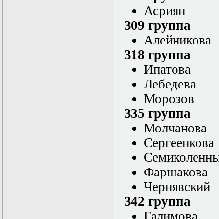
Нелинейные
Асриян
эллиптические и
параболические
309 группа
уравнения
математической
Алейникова
физики
318 группа
Основы алгебры и
дифференциальной
Ипатова
геометрии
Основы
Лебедева
математического
Морозов
моделирования в
гидро- и
335 группа
газодинамике
Основы теории
Молчанова
категорий
Сергеенкова
Параболические
уравнения
Семиколенн
Параллельные
вычисления
Фаршакова
Программирование
Чернявский
научных
приложений на
342 группа
языке С++
Разностные методы
Галимова