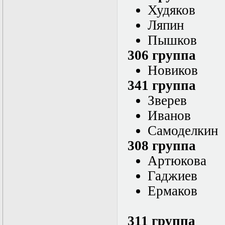
Худяков
Математические
задачи теории
Ляпин
дифракции
Математические
Пышков
методы в экологии
306 группа
Математическое
моделирование
Новиков
плазмы.
Кинетическая
341 группа
теория
Зверев
Математическое
моделирование
Иванов
плазмы.
Численный анализ
Самоделкин
Метод
308 группа
дифференциальных
неравенств в
Артюкова
нелинейных
задачах
Гаджиев
Метод конечных
Ермаков
элементов в
задачах
математической
физики
311 группа