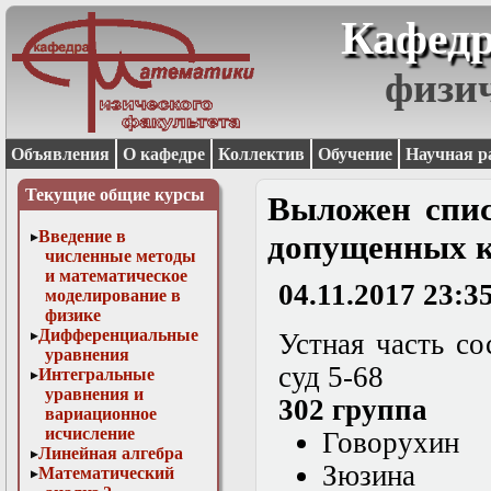
Кафедр
физи
Объявления
О кафедре
Коллектив
Обучение
Научная р
Текущие общие курсы
Выложен спис
Введение в
допущенных к
численные методы
и математическое
04.11.2017 23:3
моделирование в
физике
Дифференциальные
Устная часть со
уравнения
суд 5-68
Интегральные
уравнения и
302 группа
вариационное
исчисление
Говорухин
Линейная алгебра
Зюзина
Математический