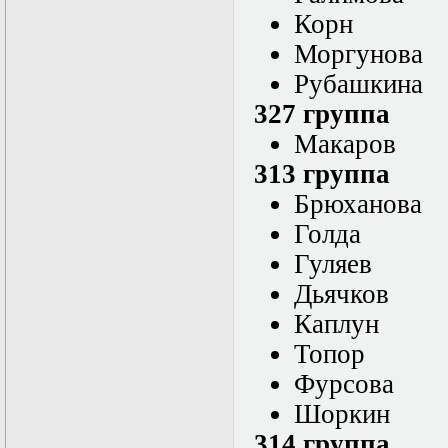
в математической
Корн
физике
Современные
Моргунова
методы
моделирования в
Рубашкина
магнитной
327 группа
гидродинамике
Специальные
Макаров
функции
математической
313 группа
физики
Брюханова
Специальный
практикум:
Голда
разностные схемы
Стохастические
Гуляев
дифференциальные
Дьячков
уравнения
Тензорный анализ
Каплун
Теоретические
основы аналитики
Топор
больших данных
Фурсова
Теория катастроф и
ее физические
Шоркин
приложения
Теория разрушений
314 группа