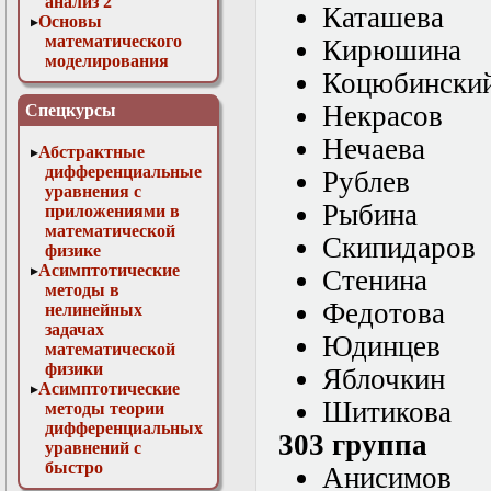
анализ 2
Каташева
Основы
математического
Кирюшина
моделирования
Коцюбински
Численные методы
в физике
Некрасов
Спецкурсы
Нечаева
Абстрактные
дифференциальные
Рублев
уравнения с
Рыбина
приложениями в
математической
Скипидаров
физике
Асимптотические
Стенина
методы в
Федотова
нелинейных
задачах
Юдинцев
математической
физики
Яблочкин
Асимптотические
Шитикова
методы теории
дифференциальных
303 группа
уравнений с
быстро
Анисимов
осциллирующими