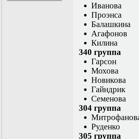
Иванова
решениями
Асимптотический
Проэнса
метод усреднения в
задачах
Балашкина
математической
Агафонов
физики
Введение в теорию
Килина
возмущений
Газодинамика и
340 группа
космические
Гарсон
магнитные поля
Групповой анализ
Мохова
дифференциальных
уравнений
Новикова
Дополнительные
Гайндрик
главы
математической
Семенова
физики
(Нелинейный
304 группа
функциональный
Митрофанов
анализ)
Линейный и
Руденко
нелинейный
функциональный
305 группа
анализ