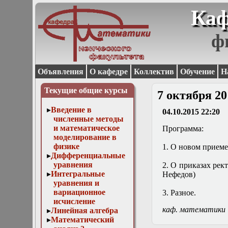
Каф
ф
Объявления
О кафедре
Коллектив
Обучение
Н
Текущие общие курсы
7 октября 20
Введение в
04.10.2015 22:20
численные методы
и математическое
Программа:
моделирование в
физике
1. О новом приеме
Дифференциальные
уравнения
2. О приказах рек
Интегральные
Нефедов)
уравнения и
вариационное
3. Разное.
исчисление
каф. математики
Линейная алгебра
Математический