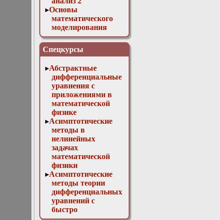
анализ 2
Основы
математического
моделирования
Численные методы
в физике
Спецкурсы
Абстрактные
дифференциальные
уравнения с
приложениями в
математической
физике
Асимптотические
методы в
нелинейных
задачах
математической
физики
Асимптотические
методы теории
дифференциальных
уравнений с
быстро
осциллирующими