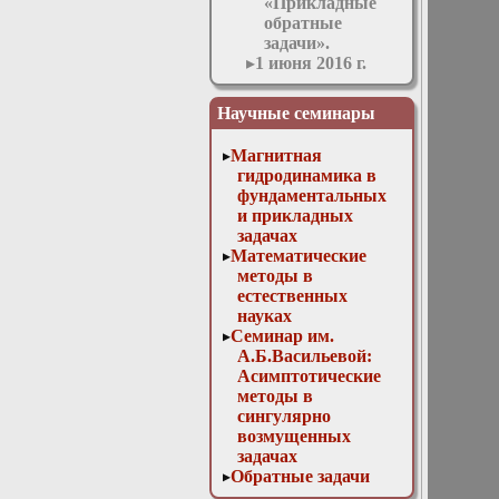
«Прикладные
обратные
задачи».
1 июня 2016 г.
Заседание
кафедры
Научные семинары
1 марта 2017 г.
Заседание
Магнитная
кафедры
гидродинамика в
1 ноября 2017 г.
фундаментальных
Заседание
и прикладных
кафедры
задачах
10 мая 2017 г.
Математические
Заседание
методы в
кафедры
естественных
11 апреля 2018 г.
науках
Заседание
Семинар им.
кафедры
А.Б.Васильевой:
11 мая 2016 г.
Асимптотические
Заседание
методы в
кафедры
сингулярно
11 ноября 2015 г.
возмущенных
Заседание
задачах
кафедры
Обратные задачи
12 апреля 2017 г.
математической