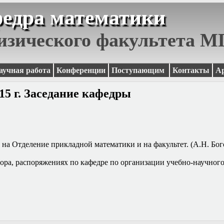
едра математики
изического факультета 
аучная работа
Конференции
Поступающим
Контакты
А
15 г. Заседание кафедры
 на Отделение прикладной математики и на факультет. (А.Н. Бо
тора, распоряжениях по кафедре по организации учебно-научного