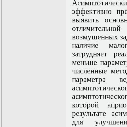
Асимптотичес
Математические
эффективно про
задачи теории
дифракции
выявить основ
Математические
методы в экологии
отличительн
Математическое
возмущенных зад
моделирование
плазмы.
наличие мало
Кинетическая
теория
затрудняет ре
Математическое
меньше парамет
моделирование
плазмы.
численные мето
Численный анализ
Метод
параметра в
дифференциальных
асимптотическо
неравенств в
нелинейных
асимптотическо
задачах
Метод конечных
которой апри
элементов в
результате аси
задачах
математической
для улучшен
физики