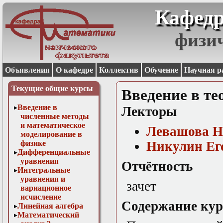
Кафедр
физи
Объявления
О кафедре
Коллектив
Обучение
Научная р
Текущие общие курсы
Введение в т
Введение в
Лекторы
численные методы
и математическое
Левашова Н
моделирование в
физике
Никулин Ег
Дифференциальные
уравнения
Отчётность
Интегральные
уравнения и
зачет
вариационное
исчисление
Содержание кур
Линейная алгебра
Математический