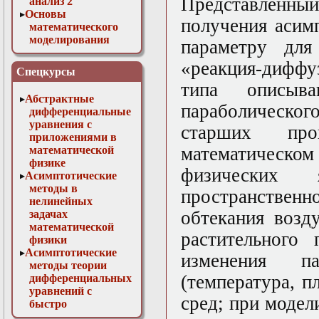
Представленн
анализ 2
Основы
получения асим
математического
моделирования
параметру для
Численные методы
«реакция-диффу
в физике
Спецкурсы
типа описыва
Абстрактные
параболическо
дифференциальные
уравнения с
старших пр
приложениями в
математичес
математической
физике
физических
Асимптотические
методы в
пространственн
нелинейных
обтекания возд
задачах
математической
растительного 
физики
Асимптотические
изменения п
методы теории
(температура, п
дифференциальных
уравнений с
сред; при моде
быстро
осциллирующими