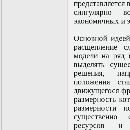
Нелинейные
представляется 
эллиптические и
сингулярно 
параболические
уравнения
экономичных и 
математической
физики
Основы алгебры и
Основной идеей
дифференциальной
геометрии
расщепление с
Основы
математического
модели на ряд 
моделирования в
выделять суще
гидро- и
газодинамике
решения, нап
Основы теории
категорий
положения ста
Параболические
движущегося фр
уравнения
Параллельные
размерность ко
вычисления
Программирование
размерности ис
научных
существенно 
приложений на
языке С++
ресурсов и
Разностные методы