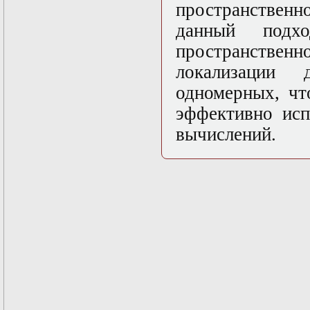
в математической
пространственн
физике
данный подх
Современные
методы
пространственн
моделирования в
магнитной
локализации
гидродинамике
одномерных, чт
Специальные
функции
эффективно исп
математической
физики
вычислений.
Специальный
практикум:
разностные схемы
Стохастические
дифференциальные
уравнения
Тензорный анализ
Теоретические
основы аналитики
больших данных
Теория катастроф и
ее физические
приложения
Теория разрушений