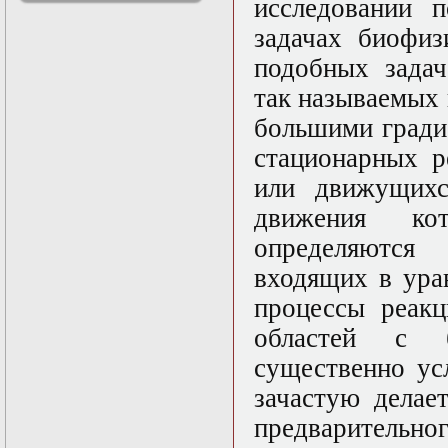
исследовании 
решениями
задачах биофиз
Асимптотический
метод усреднения в
подобных задач
задачах
математической
так называемых 
физики
большими гради
Введение в теорию
возмущений
стационарных р
Газодинамика и
космические
или движущихс
магнитные поля
движения ко
Групповой анализ
дифференциальных
определяются
уравнений
Дополнительные
входящих в ура
главы
процессы реакц
математической
физики
областей с 
(Нелинейный
функциональный
существенно ус
анализ)
зачастую делае
Линейный и
нелинейный
предварительн
функциональный
анализ