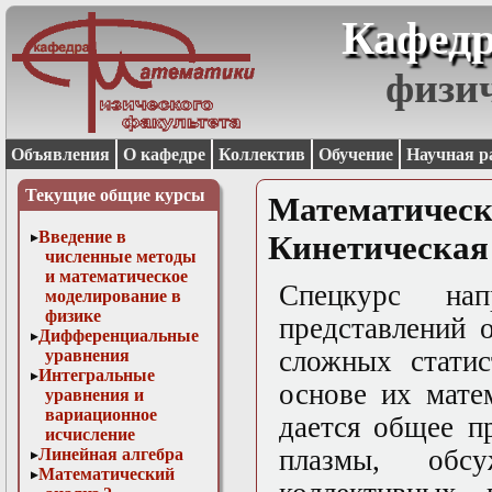
Кафедр
физи
Объявления
О кафедре
Коллектив
Обучение
Научная р
Текущие общие курсы
Математичес
Введение в
Кинетическая
численные методы
и математическое
Спецкурс на
моделирование в
физике
представлений 
Дифференциальные
сложных статис
уравнения
Интегральные
основе их мате
уравнения и
вариационное
дается общее п
исчисление
плазмы, обс
Линейная алгебра
Математический