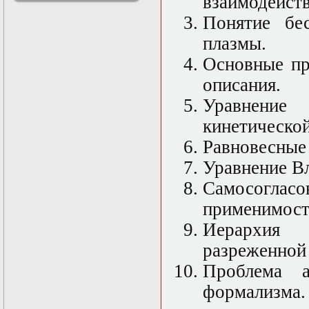
взаимодейств
решениями
Понятие бес
Асимптотический
метод усреднения в
плазмы.
задачах
математической
Основные пр
физики
описания.
Введение в теорию
возмущений
Уравнение
Газодинамика и
космические
кинетической
магнитные поля
Равновесные 
Групповой анализ
дифференциальных
Уравнение Вл
уравнений
Дополнительные
Самосогласо
главы
применимост
математической
физики
Иерархия
(Нелинейный
функциональный
разреженной
анализ)
Проблема 
Линейный и
нелинейный
формализма.
функциональный
анализ