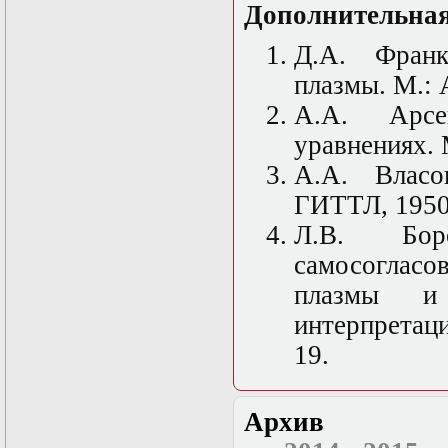
Дополнительная
Математические
задачи теории
Д.А. Франк
дифракции
Математические
плазмы. М.: 
методы в экологии
Математическое
А.А. Арсе
моделирование
уравнениях. 
плазмы.
Кинетическая
А.А. Власо
теория
Математическое
ГИТТЛ, 1950
моделирование
Л.В. Боро
плазмы.
Численный анализ
самосоглас
Метод
дифференциальных
плазмы и 
неравенств в
интерпретац
нелинейных
задачах
19.
Метод конечных
элементов в
задачах
математической
Архив
физики