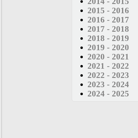
2014 - 2015
Нелинейные
эллиптические и
2015 - 2016
параболические
уравнения
2016 - 2017
математической
2017 - 2018
физики
Основы алгебры и
2018 - 2019
дифференциальной
геометрии
2019 - 2020
Основы
2020 - 2021
математического
моделирования в
2021 - 2022
гидро- и
газодинамике
2022 - 2023
Основы теории
2023 - 2024
категорий
Параболические
2024 - 2025
уравнения
Параллельные
вычисления
Программирование
научных
приложений на
языке С++
Разностные методы