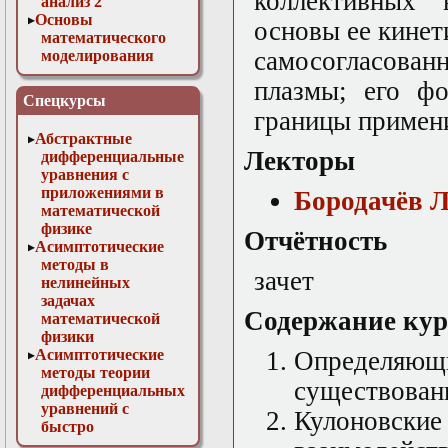
коллективных 
анализ 2
Основы
основы ее кинет
математического
самосогласован
моделирования
Численные методы
плазмы; его фо
в физике
Спецкурсы
границы примен
Абстрактные
Лекторы
дифференциальные
уравнения с
приложениями в
Бородачёв 
математической
физике
Отчётность
Асимптотические
методы в
зачет
нелинейных
задачах
Содержание кур
математической
физики
Асимптотические
Определя
методы теории
существован
дифференциальных
уравнений с
Кулоновск
быстро
осциллирующими