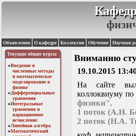
Кафедр
физи
Объявления
О кафедре
Коллектив
Обучение
Научная р
Текущие общие курсы
Вниманию студ
Введение в
19.10.2015 13:4
численные методы
и математическое
моделирование в
На сайте вы
физике
коллоквиуму по
Дифференциальные
уравнения
физики"
.
Интегральные
уравнения и
1 поток (А.Н. 
вариационное
2 поток (Н.А. Т
исчисление
Линейная алгебра
Математический
каф. математи