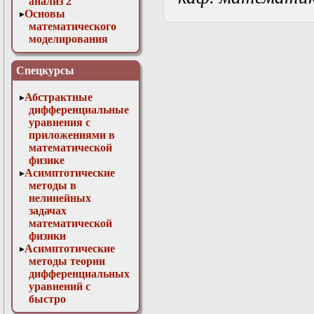
анализ 2
Основы
математического
моделирования
Численные методы
в физике
Спецкурсы
Абстрактные
дифференциальные
уравнения с
приложениями в
математической
физике
Асимптотические
методы в
нелинейных
задачах
математической
физики
Асимптотические
методы теории
дифференциальных
уравнений с
быстро
осциллирующими