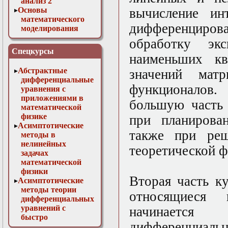
анализ 2
Основы
вычисление инт
математического
дифференциро
моделирования
Численные методы
обработку эк
в физике
Спецкурсы
наименьших кв
Абстрактные
значений ма
дифференциальные
функционалов
уравнения с
приложениями в
большую часть
математической
физике
при планирова
Асимптотические
также при реш
методы в
нелинейных
теоретической ф
задачах
математической
физики
Вторая часть к
Асимптотические
методы теории
относящиеся
дифференциальных
уравнений с
начинается
быстро
дифференциальн
осциллирующими