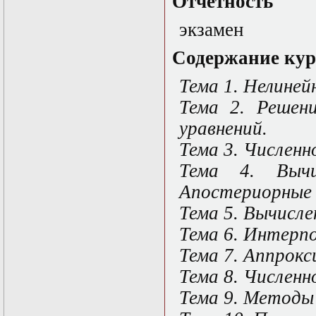
Отчётность
Нелинейные
эллиптические и
экзамен
параболические
уравнения
математической
Содержание кур
физики
Основы алгебры и
Тема 1. Нелиней
дифференциальной
геометрии
Тема 2. Решени
Основы
уравнений.
математического
моделирования в
Тема 3. Численн
гидро- и
газодинамике
Тема 4. Вычи
Основы теории
Апостериорные 
категорий
Параболические
Тема 5. Вычисле
уравнения
Параллельные
Тема 6. Интерпо
вычисления
Тема 7. Аппрокс
Программирование
научных
Тема 8. Численн
приложений на
языке С++
Тема 9. Методы
Разностные методы