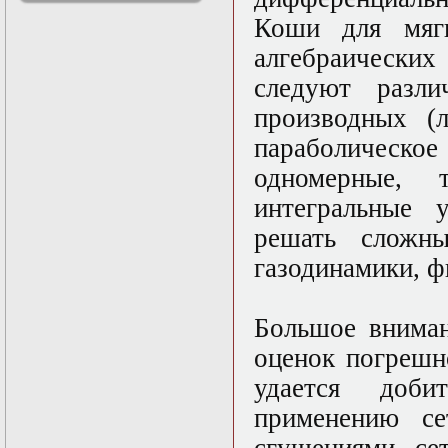
решениями
Коши для мягк
Асимптотический
метод усреднения в
алгебраически
задачах
следуют разл
математической
физики
производных (л
Введение в теорию
возмущений
параболическое
Газодинамика и
одномерные,
космические
магнитные поля
интегральные 
Групповой анализ
дифференциальных
решать сложны
уравнений
газодинамики, ф
Дополнительные
главы
математической
физики
Большое вниман
(Нелинейный
оценок погрешн
функциональный
анализ)
удается добит
Линейный и
нелинейный
применению се
функциональный
анализ