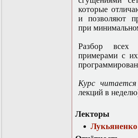
сгущениями се
Математические
которые отлича
задачи теории
дифракции
и позволяют п
Математические
при минимальном
методы в экологии
Математическое
моделирование
плазмы.
Разбор всех 
Кинетическая
примерами с их
теория
Математическое
программирован
моделирование
плазмы.
Численный анализ
Курс читаетс
Метод
дифференциальных
лекций в неделю
неравенств в
нелинейных
задачах
Метод конечных
Лекторы
элементов в
задачах
Лукьяненко
математической
физики