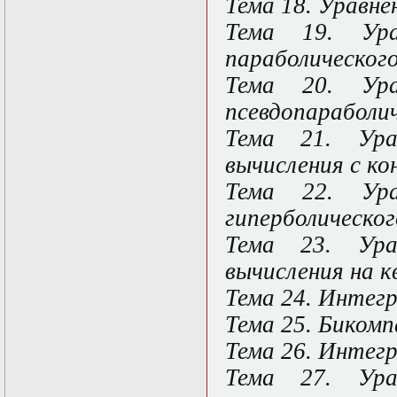
Тема 18. Уравне
нелинейных
уравнений
Тема 19. Ура
Функциональный
анализ
параболическог
Численные методы
Тема 20. Ура
в математической
физике
псевдопараболи
Экстремальные
задачи
Тема 21. Ура
Эллиптические
вычисления с к
уравнения
Тема 22. Ура
гиперболическог
Тема 23. Ура
вычисления на к
Тема 24. Интег
Тема 25. Бикомп
Тема 26. Интегр
Тема 27. Ура