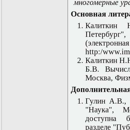
многомерные ура
Основная литер
Калиткин 
Петербург",
(электрон
http:/www.im
Калиткин Н.Н
Б.В. Вычисл
Москва, Физм
Дополнительная
Гулин А.В.,
"Наука", М
доступна б
разделе "Пуб