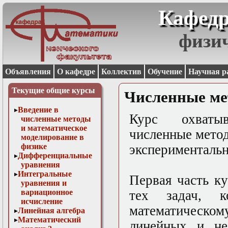
Кафедр
физи
Объявления
О кафедре
Коллектив
Обучение
Научная р
Текущие общие курсы
Численные ме
Введение в
Курс охватыв
численные методы
и математическое
численные мето
моделирование в
физике
экспериментальн
Дифференциальные
уравнения
Интегральные
Первая часть к
уравнения и
вариационное
тех задач, к
исчисление
математическо
Линейная алгебра
Математический
линейных и не