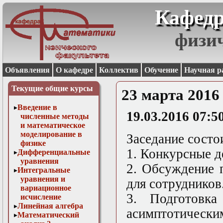
Кафедр
физи
Объявления
О кафедре
Коллектив
Обучение
Научная р
Текущие общие курсы
23 марта 2016
Введение в
19.03.2016 07:5
численные методы
и математическое
моделирование в
Заседание состо
физике
1. Конкурсные д
Дифференциальные
уравнения
2. Обсуждение 
Интегральные
уравнения и
для сотрудников
вариационное
3. Подготовк
исчисление
Линейная алгебра
асимптотически
Математический