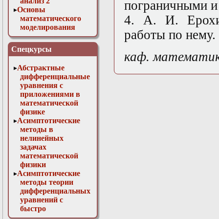
анализ 2
пограничными и
Основы
4. А. И. Ерох
математического
моделирования
работы по нему.
Численные методы
в физике
Спецкурсы
каф. математи
Абстрактные
дифференциальные
уравнения с
приложениями в
математической
физике
Асимптотические
методы в
нелинейных
задачах
математической
физики
Асимптотические
методы теории
дифференциальных
уравнений с
быстро
осциллирующими