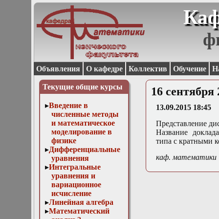
Каф
ф
Объявления
О кафедре
Коллектив
Обучение
Н
Текущие общие курсы
16 сентября 
Введение в
13.09.2015 18:45
численные методы
и математическое
Представление ди
моделирование в
Название доклад
физике
типа с кратными 
Дифференциальные
каф. математики
уравнения
Интегральные
уравнения и
вариационное
исчисление
Линейная алгебра
Математический