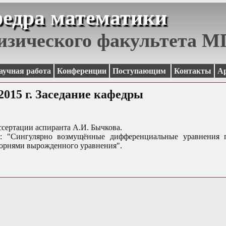
едра математики
изического факультета 
аучная работа
Конференции
Поступающим
Контакты
А
2015 г. Заседание кафедры
ссертации аспиранта А.И. Бычкова.
а: "Сингулярно возмущённые дифференциальные уравнения п
корнями вырожденного уравнения".