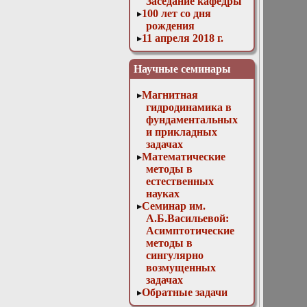
Заседание кафедры
100 лет со дня
рождения
11 апреля 2018 г.
Заседание кафедры
11 мая 2016 г.
Научные семинары
Заседание кафедры
11 ноября 2015 г.
Магнитная
Заседание кафедры
гидродинамика в
12 апреля 2017 г.
фундаментальных
Заседание кафедры
и прикладных
13 декабря 2017 г.
задачах
Отчет магистров
Математические
13 декабря 2023г.
методы в
Доклад Д. В.
естественных
Лукьяненко
науках
«Особенности
Семинар им.
построения
А.Б.Васильевой:
численных схем
Асимптотические
для решения
методы в
трёхмерных
сингулярно
линейных
возмущенных
некорректно
задачах
поставленных
Обратные задачи
обратных задач с
математической