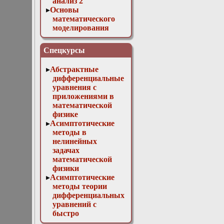
анализ 2
Основы
математического
моделирования
Численные методы
в физике
Спецкурсы
Абстрактные
дифференциальные
уравнения с
приложениями в
математической
физике
Асимптотические
методы в
нелинейных
задачах
математической
физики
Асимптотические
методы теории
дифференциальных
уравнений с
быстро
осциллирующими