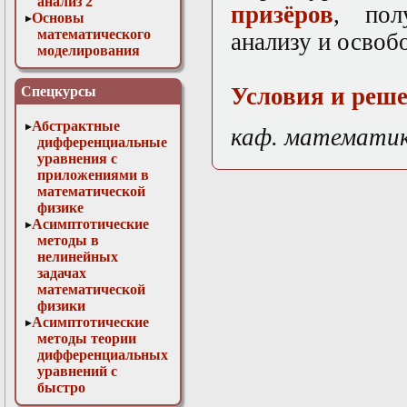
анализ 2
призёров
, пол
Основы
математического
анализу и освоб
моделирования
Численные методы
в физике
Условия и реше
Спецкурсы
Абстрактные
каф. математи
дифференциальные
уравнения с
приложениями в
математической
физике
Асимптотические
методы в
нелинейных
задачах
математической
физики
Асимптотические
методы теории
дифференциальных
уравнений с
быстро
осциллирующими