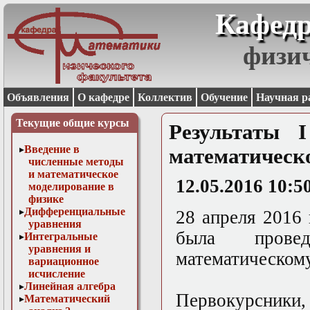
Кафедр
физи
Объявления
О кафедре
Коллектив
Обучение
Научная р
Текущие общие курсы
Результаты 
Введение в
математическ
численные методы
и математическое
12.05.2016 10:5
моделирование в
физике
Дифференциальные
28 апреля 2016
уравнения
была прове
Интегральные
уравнения и
математическому
вариационное
исчисление
Линейная алгебра
Первокурсники
Математический