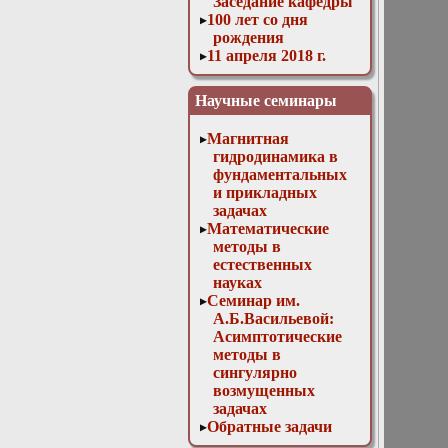
Заседание кафедры
100 лет со дня
рождения
11 апреля 2018 г.
Заседание кафедры
11 мая 2016 г.
Научные семинары
Заседание кафедры
11 ноября 2015 г.
Магнитная
Заседание кафедры
гидродинамика в
12 апреля 2017 г.
фундаментальных
Заседание кафедры
и прикладных
13 декабря 2017 г.
задачах
Отчет магистров
Математические
13 декабря 2023г.
методы в
Доклад Д. В.
естественных
Лукьяненко
науках
«Особенности
Семинар им.
построения
А.Б.Васильевой:
численных схем
Асимптотические
для решения
методы в
трёхмерных
сингулярно
линейных
возмущенных
некорректно
задачах
поставленных
Обратные задачи
обратных задач с
математической