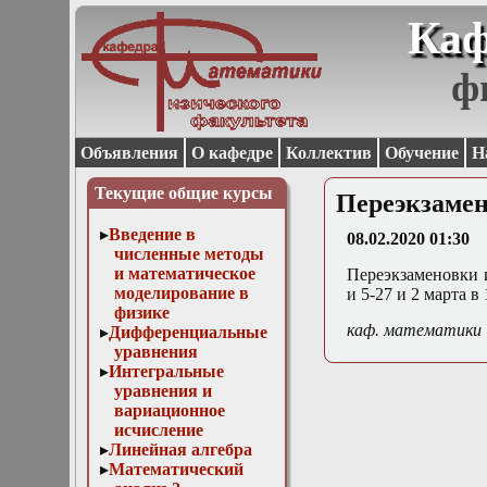
Каф
ф
Объявления
О кафедре
Коллектив
Обучение
Н
Текущие общие курсы
Переэкзамен
Введение в
08.02.2020 01:30
численные методы
и математическое
Переэкзаменовки и
моделирование в
и 5-27 и 2 марта в 
физике
каф. математики
Дифференциальные
уравнения
Интегральные
уравнения и
вариационное
исчисление
Линейная алгебра
Математический