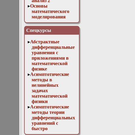
анализ 2
Основы
математического
моделирования
Численные методы
в физике
Спецкурсы
Абстрактные
дифференциальные
уравнения с
приложениями в
математической
физике
Асимптотические
методы в
нелинейных
задачах
математической
физики
Асимптотические
методы теории
дифференциальных
уравнений с
быстро
осциллирующими