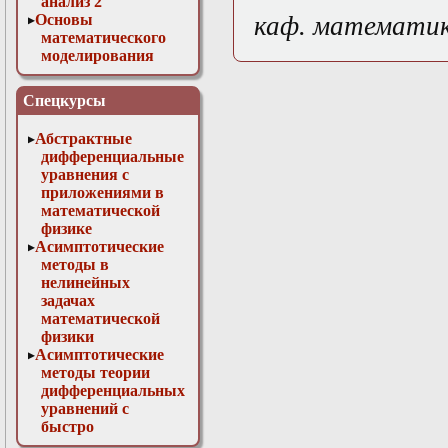
анализ 2
Основы
каф. математи
математического
моделирования
Численные методы
в физике
Спецкурсы
Абстрактные
дифференциальные
уравнения с
приложениями в
математической
физике
Асимптотические
методы в
нелинейных
задачах
математической
физики
Асимптотические
методы теории
дифференциальных
уравнений с
быстро
осциллирующими