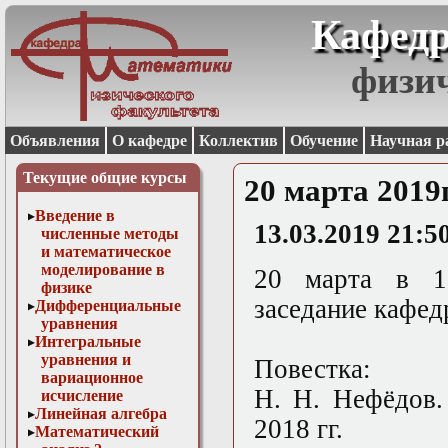
Кафедр
физи
Объявления
О кафедре
Коллектив
Обучение
Научная р
Текущие общие курсы
20 марта 2019
Введение в
13.03.2019 21:5
численные методы
и математическое
моделирование в
20 марта в 15
физике
заседание кафед
Дифференциальные
уравнения
Интегральные
уравнения и
Повестка:
вариационное
Н. Н. Нефёдов.
исчисление
Линейная алгебра
2018 гг.
Математический