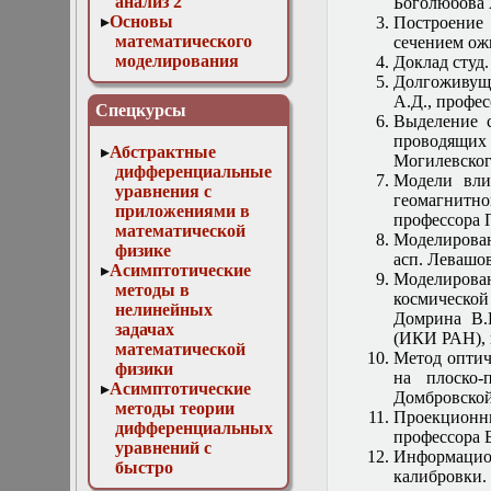
анализ 2
Боголюбова 
Основы
Построение 
математического
сечением ож
моделирования
Доклад студ
Численные методы
Долгоживуща
в физике
А.Д., профе
Спецкурсы
Выделение с
проводящих
Абстрактные
Могилевского
дифференциальные
Модели вли
уравнения с
геомагнитно
приложениями в
профессора 
математической
Моделирован
физике
асп. Левашо
Асимптотические
Моделирован
методы в
космическо
нелинейных
Домрина В.
задачах
(ИКИ РАН), 
математической
Метод оптич
физики
на плоско-п
Асимптотические
Домбровской
методы теории
Проекционны
дифференциальных
профессора 
уравнений с
Информаци
быстро
калибровки.
осциллирующими