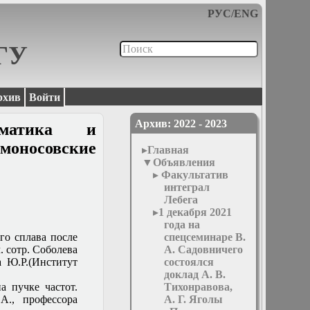
РУС
/
ENG
МГУ
рхив
Войти
Архив: 2022 - 2023
ематика и
моносовские
Главная
Объявления
Факультатив
интеграл
Лебега
1 декабря 2021
года на
го сплава после
спецсеминаре В.
. сотр. Соболева
А. Садовничего
 Ю.Р.(Институт
состоялся
доклад А. В.
а пучке частот.
Тихонравова,
А., профессора
А. Г. Яголы