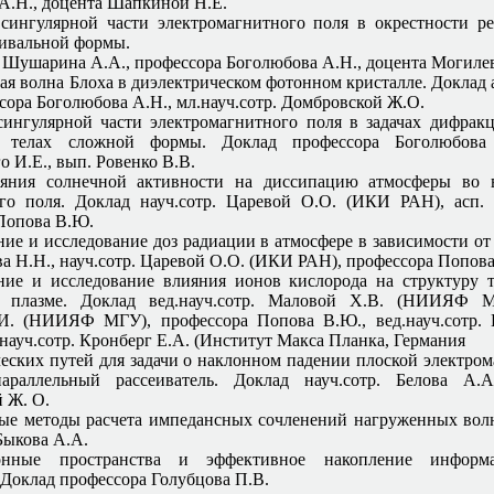
А.Н., доцента Шапкиной Н.Е.
сингулярной части электромагнитного поля в окрестности р
ивальной формы.
. Шушарина А.А., профессора Боголюбова А.Н., доцента Могилев
я волна Блоха в диэлектрическом фотонном кристалле. Доклад 
ссора Боголюбова А.Н., мл.науч.сотр. Домбровской Ж.О.
ингулярной части электромагнитного поля в задачах дифрак
 телах сложной формы. Доклад профессора Боголюбова 
 И.Е., вып. Ровенко В.В.
яния солнечной активности на диссипацию атмосферы во 
го поля. Доклад науч.сотр. Царевой О.О. (ИКИ РАН), асп.
Попова В.Ю.
ие и исследование доз радиации в атмосфере в зависимости от
ва Н.Н., науч.сотр. Царевой О.О. (ИКИ РАН), профессора Попов
ие и исследование влияния ионов кислорода на структуру 
й плазме. Доклад вед.науч.сотр. Маловой Х.В. (НИИЯФ МГ
И. (НИИЯФ МГУ), профессора Попова В.Ю., вед.науч.сотр. Г
науч.сотр. Кронберг Е.А. (Институт Макса Планка, Германия
еских путей для задачи о наклонном падении плоской электро
араллельный рассеиватель. Доклад науч.сотр. Белова А.А.
 Ж. О.
е методы расчета импедансных сочленений нагруженных вол
Быкова А.А.
онные пространства и эффективное накопление информ
 Доклад профессора Голубцова П.В.