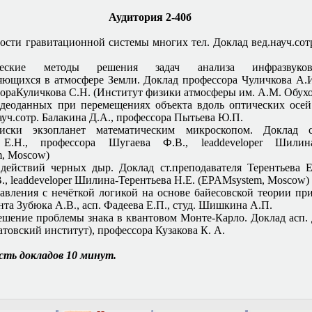
Аудитория 2-40б
ости гравитационной системы многих тел. Доклад вед.науч.сот
ческие методы решения задач анализа инфразвуков
яющихся в атмосфере Земли. Доклад профессора Чуличкова А.И.
тораКуличкова С.Н. (Институт физики атмосферы им. А.М. Обух
деоданных при перемещениях объекта вдоль оптических осей
ауч.сотр. Балакина Д.А., профессора Пытьева Ю.П.
ски экзопланет математическим микроскопом. Доклад ст
 Е.Н., профессора Шугаева Ф.В., leaddeveloper Шилина
, Moscow)
ействий черных дыр. Доклад ст.преподавателя Терентьева Е
., leaddeveloper Шилина-Терентьева Н.Е. (EPAMsystem, Moscow)
авления с нечёткой логикой на основе байесовской теории пр
та Зубюка А.В., асп. Фадеева Е.П., студ. Шишкина А.П.
ешение проблемы знака в квантовом Монте-Карло. Доклад асп.
товский институт), профессора Кузакова К. А.
ть докладов 10 минут.