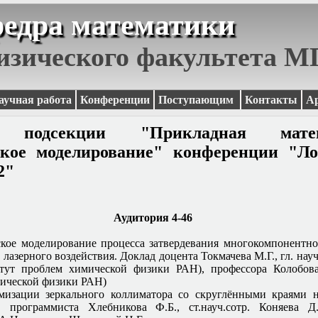
едра математики
изического факультета 
аучная работа
Конференции
Поступающим
Контакты
А
а подсекции "Прикладная мат
ское моделирование" конференции "Ло
2"
Аудитория 4-46
кое моделирование процесса затвердевания многокомпонентно
лазерного воздействия. Доклад доцента Токмачева М.Г., гл. науч
итут проблем химической физики РАН), профессора Колобова
ической физики РАН)
мизации зеркального коллиматора со скруглёнными краями н
. программиста Хлебникова Ф.Б., ст.науч.сотр. Коняева Д.