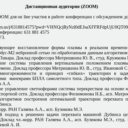
Дистанционная аудитория (ZOOM)
OM для on line участия в работе конференции с обсуждением д
zoom.us/j/6318814575?pwd=VHNQcjRyNzl0dEJsaXFFRFdpUjU0QT0
нференции: 631 881 4575
F3.
твующее восстановление формы плазмы в реальном времени
обус-М2 нейронной сетью по обработанным данным алгоритмо
Пикара. Доклад профессора Митришкина Ю. В., студ. Кружкова 
ние системы управления вертикальным положением плазм
емени. Доклад профессора Митришкина Ю. В., студ. Ивановой С
многорежимности и принцип «гибких» траектории в зада
ми маневрами БПЛА самолетного типа. Доклад профессора Ф
а А.А.
е управление светоофорами системы перекрестков на основе 
спортной сети. Доклад профессора Филимонова Н.Б., асп. Матро
алгоритмов построения оптимальной траектории перехвата 
бинса.
орр. РАН Галяева А.А., асп. Бузикова М.Э.
ой подход к решению задачи перехвата машиной Дубинса це
Доклад чл.-корр. РАН Галяева А.А., асп. Бузикова М.Э., студ.
евой А. И.