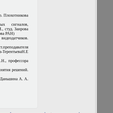
кафедры
15 февраля 2017
г. Заседание
р. Плохотникова
кафедры
16 декабря 2015
ых сигналов,
г. Заседание
, студ. Заирова
кафедры
ова РАН)
16 марта 2016 г.
 видеодатчиков.
Заседание
кафедры
.преподавателя
16 ноября 2016 г.
-ТерентьеваН.Е
Заседание
кафедры
.Н., профессора
16 сентября 2015
г. Заседание
инятия решений.
кафедры
17 мая 2017 г.
 Даньшина А. А.
Отчет
студентов 302 и
102м групп
17 февраля 2016
г. Заседание
кафедры
18 мая 2016 г.
Заседание