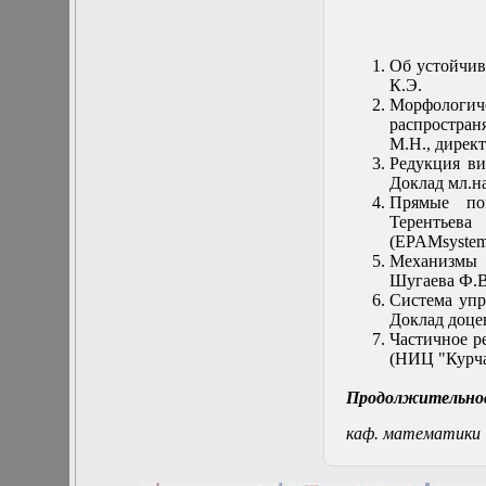
Математические
задачи теории
дифракции
Об устойчив
Математические
К.Э.
методы в экологии
Морфологи
Математическое
распростран
моделирование
М.Н., дирек
плазмы.
Редукция ви
Кинетическая
Доклад мл.н
теория
Прямые пои
Математическое
Терентьева
моделирование
(EPAMsystem
плазмы.
Механизмы д
Численный анализ
Шугаева Ф.В
Метод
Система упр
дифференциальных
Доклад доцен
неравенств в
Частичное р
нелинейных
(НИЦ "Курча
задачах
Метод конечных
Продолжительнос
элементов в
задачах
каф. математики
математической
физики