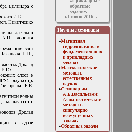
«Прикладные
ебра цилиндра с
обратные
задачи».
ского И.Е.
1 июня 2016 г.
асп. Никитченко
Заседание
кафедры
Научные семинары
ции на идеально
1 марта 2017 г.
А.Н., доцента
Заседание
Магнитная
кафедры
гидродинамика в
время инверсии
1 ноября 2017 г.
фундаментальных
 Левашова Н.Н.,
Заседание
и прикладных
кафедры
задачах
 высоты. Доклад
10 мая 2017 г.
Математические
а В.Ю.
Заседание
методы в
токовых слоев в
кафедры
естественных
У), науч.сотр.
11 апреля 2018 г.
науках
ригоренко Е.Е.
Заседание
Семинар им.
кафедры
А.Б.Васильевой:
магнитной волны
11 мая 2016 г.
Асимптотические
, мл.науч.сотр.
Заседание
методы в
кафедры
сингулярно
новодов. Доклад
11 ноября 2015 г.
возмущенных
Заседание
задачах
ации в задаче
кафедры
Обратные задачи
12 апреля 2017 г.
математической