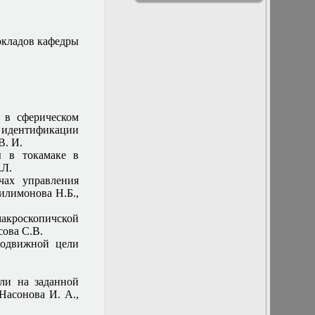
Заседание
физики
кафедры
13 декабря 2017
окладов кафедры
г. Отчет
магистров
9
13 марта 2019г.
Заседание
кафедры
13 мая 2015 г.
 в сферическом
Заседание
м идентификации
кафедры
В. И.
14 декабря 2016
ы в токамаке в
г. Отчет
.Л.
аспирантов и
чах управления
заседание
илимонова Н.Б.,
методической
комиссии
макроскопичской
14 марта 2018 г.
сова С.В.
Заседание
подвижной цели
кафедры
15 марта 2017 г.
Заседание
ли на заданной
кафедры
 Насонова И. А.,
15 ноября 2017 г.
Заседание