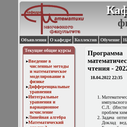
Каф
ф
Объявления
О кафедре
Коллектив
Обучение
Н
Текущие общие курсы
Программ
математиче
Введение в
численные методы
чтения - 202
и математическое
моделирование в
18.04.2022 22:35
физике
Дифференциальные
уравнения
Интегральные
Математичес
уравнения и
импульсного 
вариационное
С.Л. (Инст
исчисление
проблем хим
Линейная алгебра
Задача опти
Математический
Доклад вед