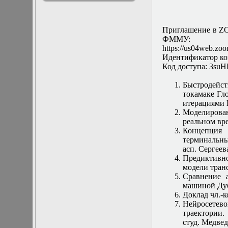
решениями
Асимптотический
метод усреднения в
Приглашение в ZO
задачах
ФММУ:
математической
https://us04web.
физики
Идентификатор ко
Введение в теорию
Код доступа: 3suH
возмущений
Газодинамика и
Быстродейс
космические
токамаке Гл
магнитные поля
итерациями 
Групповой анализ
Моделирова
дифференциальных
реальном вр
уравнений
Концепция 
Дополнительные
терминальны
главы
асп. Сергеев
математической
Предиктивно
физики
модели тран
(Нелинейный
Сравнение 
функциональный
машиной Ду
анализ)
Доклад чл.-к
Линейный и
Нейросетев
нелинейный
траектории. 
функциональный
студ. Медвед
анализ