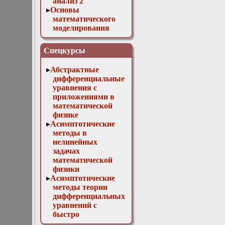
анализ 2
Основы
математического
моделирования
Численные методы
в физике
Спецкурсы
Абстрактные
дифференциальные
уравнения с
приложениями в
математической
физике
Асимптотические
методы в
нелинейных
задачах
математической
физики
Асимптотические
методы теории
дифференциальных
уравнений с
быстро
осциллирующими