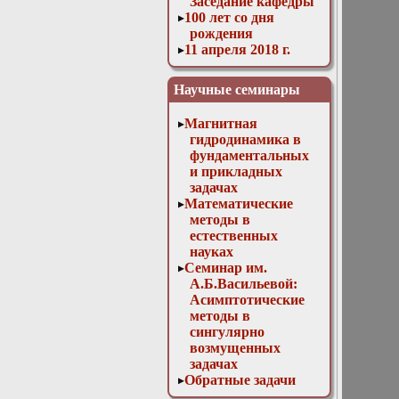
Заседание кафедры
100 лет со дня
рождения
11 апреля 2018 г.
Заседание кафедры
11 мая 2016 г.
Научные семинары
Заседание кафедры
11 ноября 2015 г.
Магнитная
Заседание кафедры
гидродинамика в
12 апреля 2017 г.
фундаментальных
Заседание кафедры
и прикладных
13 декабря 2017 г.
задачах
Отчет магистров
Математические
13 декабря 2023г.
методы в
Доклад Д. В.
естественных
Лукьяненко
науках
«Особенности
Семинар им.
построения
А.Б.Васильевой:
численных схем
Асимптотические
для решения
методы в
трёхмерных
сингулярно
линейных
возмущенных
некорректно
задачах
поставленных
Обратные задачи
обратных задач с
математической