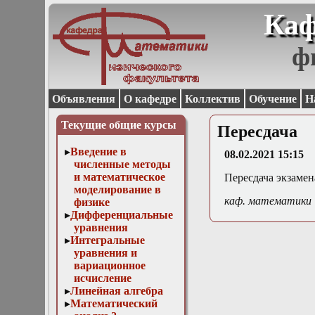
Каф
ф
Объявления
О кафедре
Коллектив
Обучение
Н
Текущие общие курсы
Пересдача
Введение в
08.02.2021 15:15
численные методы
и математическое
Пересдача экзамен
моделирование в
каф. математики
физике
Дифференциальные
уравнения
Интегральные
уравнения и
вариационное
исчисление
Линейная алгебра
Математический