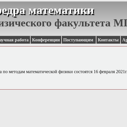
едра математики
изического факультета 
аучная работа
Конференции
Поступающим
Контакты
А
а по методам математической физики состоятся 16 февраля 2021г.