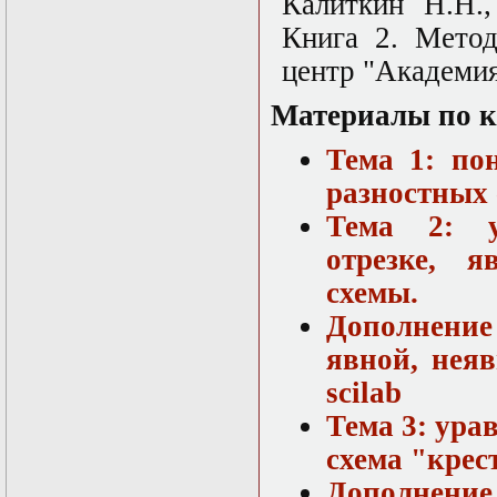
Калиткин Н.Н.
Книга 2. Метод
центр "Академия
Материалы по к
Тема 1: по
разностных 
Тема 2: у
отрезке, 
схемы.
Дополнени
явной, нея
scilab
Тема 3: ура
схема "крес
Дополнени