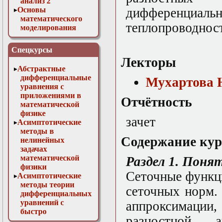
анализ 2
Основы
дифференциа
математического
теплопроводност
моделирования
Численные методы
в физике
Спецкурсы
Лекторы
Абстрактные
дифференциальные
Мухартова 
уравнения с
приложениями в
Отчётность
математической
физике
зачет
Асимптотические
методы в
Содержание кур
нелинейных
задачах
математической
Раздел 1. Поня
физики
Сеточные функц
Асимптотические
методы теории
сеточных норм.
дифференциальных
уравнений с
аппроксимации,
быстро
разностной а
осциллирующими