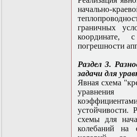
Реализация явн
Математические
начально-кр
задачи теории
дифракции
теплопроводн
Математические
граничных усл
методы в экологии
Математическое
координате,
моделирование
плазмы.
погрешности ап
Кинетическая
теория
Математическое
Раздел 3. Разн
моделирование
плазмы.
задачи для урав
Численный анализ
Явная схема "кр
Метод
дифференциальных
уравнения 
неравенств в
нелинейных
коэффициентами
задачах
устойчивости. 
Метод конечных
элементов в
схемы для нача
задачах
математической
колебаний на 
физики