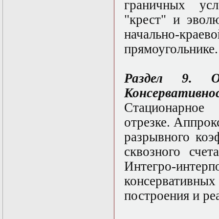
граничных ус
"крест" и эвол
начально-краев
прямоугольнике.
Раздел 9. О
Консервативнос
Стационарное
отрезке. Аппрок
разрывного коэ
сквозного счет
Интегро-инте
консерватив
построения и ре