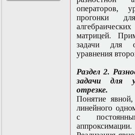
решениями
операторов, у
Асимптотический
метод усреднения в
прогонки дл
задачах
алгебраически
математической
физики
матрицей. При
Введение в теорию
возмущений
задачи для о
Газодинамика и
уравнения второ
космические
магнитные поля
Групповой анализ
дифференциальных
Раздел 2. Разн
уравнений
задачи для у
Дополнительные
главы
отрезке.
математической
физики
Понятие явной,
(Нелинейный
линейного одно
функциональный
анализ)
с постоянны
Линейный и
нелинейный
аппроксимации.
функциональный
анализ