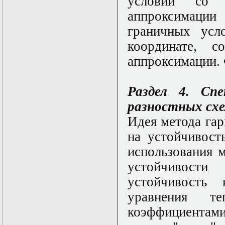
условий со 
Нелинейные
эллиптические и
аппроксимац
параболические
уравнения
граничных усл
математической
координате, 
физики
Основы алгебры и
аппроксимации. 
дифференциальной
геометрии
Основы
Раздел 4. Сп
математического
моделирования в
разностных схе
гидро- и
газодинамике
Идея метода га
Основы теории
на устойчивост
категорий
Параболические
использования 
уравнения
Параллельные
устойчивост
вычисления
устойчивость
Программирование
научных
уравнения те
приложений на
языке С++
коэффициентам
Разностные методы