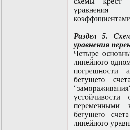
схемы "крест"
в математической
физике
уравнения 
Современные
методы
коэффициентами
моделирования в
магнитной
гидродинамике
Раздел 5. Схе
Специальные
функции
уравнения перен
математической
Четыре основны
физики
Специальный
линейного одно
практикум:
разностные схемы
погрешности а
Стохастические
бегущего сче
дифференциальные
уравнения
"замораживан
Тензорный анализ
Теоретические
устойчивости
основы аналитики
переменными к
больших данных
Теория катастроф и
бегущего счета
ее физические
приложения
линейного уравн
Теория разрушений