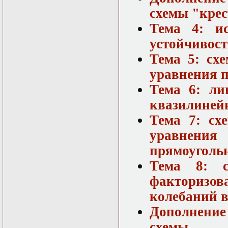
схемы "крес
Тема 4: ис
устойчивост
Тема 5: сх
уравнения п
Тема 6: ли
квазилинейн
Тема 7: сх
уравнен
прямоуголь
Тема 8: с
факторизо
колебаний в
Дополнени
схемы "