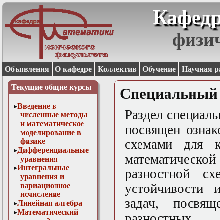
Кафедр
физи
Объявления
О кафедре
Коллектив
Обучение
Научная р
Текущие общие курсы
Специальный 
Введение в
Раздел специал
численные методы
и математическое
посвящен ознак
моделирование в
физике
схемами для к
Дифференциальные
математичес
уравнения
Интегральные
разностной сх
уравнения и
вариационное
устойчивости и
исчисление
задач, посвя
Линейная алгебра
Математический
разностны