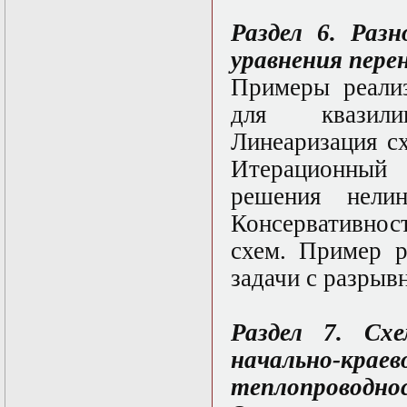
нелинейных
уравнений
Раздел 6. Раз
Функциональный
анализ
уравнения перен
Численные методы
Примеры реали
в математической
физике
для квазили
Экстремальные
задачи
Линеаризация с
Эллиптические
Итерационный
уравнения
решения нелин
Консервативнос
схем. Пример р
задачи с разрыв
Раздел 7. Сх
начально-кр
теплопроводнос