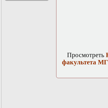
решениями
Асимптотический
метод усреднения в
задачах
математической
физики
Введение в теорию
возмущений
Газодинамика и
космические
магнитные поля
Групповой анализ
Просмотреть
дифференциальных
уравнений
факультета МГУ
Дополнительные
главы
математической
физики
(Нелинейный
функциональный
анализ)
Линейный и
нелинейный
функциональный
анализ