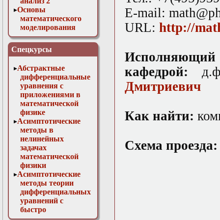
анализ 2
Основы
E-mail: math@ph
математического
URL:
http://mat
моделирования
Численные методы
в физике
Спецкурсы
Исполняющи
Абстрактные
кафедрой:
д.
дифференциальные
Дмитриевич
уравнения с
приложениями в
математической
физике
Как найти:
комн
Асимптотические
методы в
нелинейных
Схема проезда:
задачах
математической
физики
Асимптотические
методы теории
дифференциальных
уравнений с
быстро
осциллирующими