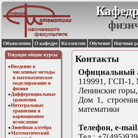
Кафедр
физи
Объявления
О кафедре
Коллектив
Обучение
Научная р
Текущие общие курсы
Контакты
Введение в
Официальный а
численные методы
и математическое
119991, ГСП-1, 
моделирование в
физике
Ленинские горы
Дифференциальные
Дом 1, строени
уравнения
Интегральные
математики
уравнения и
вариационное
исчисление
Телефон,
e-mail
Линейная алгебра
Математический
Тел.: +7(495)93