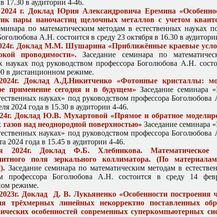
 в 17.30 в аудитории 4-46.
 2024 г. Доклад Юрия Александровича Еремина «Особенно
тик пары наночастиц щелочных металлов с учетом квант
еминара по математическим методам в естественных науках п
оголюбова А.Н. состоится в среду 23 октября в 16.30 в аудитори
2024г. Доклад М.М. Шушарина «Приближённые краевые усло
кой проводимости».
Заседание семинара по математичес
х науках под руководством профессора Боголюбова А.Н. состо
.00 в дистанционном режиме.
2024г. Доклад А.Д.Никитченко «Фотонные кристаллы: мо
ое применение сегодня и в будущем»
Заседание семинара «
тественных науках» под руководством профессора Боголюбова А
еля 2024 года в 15.30 в аудитории 4-46.
024г. Доклад Ю.В. Мухартовой «Прямое и обратное моделир
 газов над неоднородной поверхностью»
Заседание семинара 
тественных науках» под руководством профессора Боголюбова А
та 2024 года в 15.45 в аудитории 4-46.
я 2024г. Доклад Ф.Б. Хлебникова. Математическое 
нитного поля зеркального коллиматора. (По материалам
).
Заседание семинара по математическим методам в естестве
ом профессора Боголюбова А.Н. состоится в среду 14 фев
ом режиме.
 2023г. Доклад Д. В. Лукьяненко «Особенности построения 
ия трёхмерных линейных некорректно поставленных обр
нических особенностей современных суперкомпьютерных си