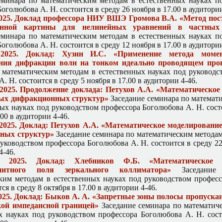
еминара по математическим методам в естественных науках п
оголюбова А. Н. состоится в среду 26 ноября в 17.00 в аудитории
2025. Доклад профессора НИУ ВШЭ Громова В.А. «Метод пос
онной картины для нелинейных уравнений в частных
еминара по математическим методам в естественных науках п
оголюбова А. Н. состоится в среду 12 ноября в 17.00 в аудитории
2025. Доклад: Хузин И.С. «Применение метода моме
ния дифракции волн на тонком идеально проводящем про
 математическим методам в естественных науках под руководс
. Н. состоится в среду 5 ноября в 17.00 в аудитории 4-46.
 2025. Продолжение доклада: Петухов А.А. «Математическое
ых дифракционных структур»
Заседание семинара по математ
ных науках под руководством профессора Боголюбова А. Н. сост
.00 в аудитории 4-46.
 2025. Доклад: Петухов А.А. «Математическое моделировани
ных структур»
Заседание семинара по математическим методам
уководством профессора Боголюбова А. Н. состоится в среду 22
4-46.
 2025. Доклад: Хлебников Ф.Б. «Математическое м
гнитного поля зеркального коллиматора»
Заседание 
ким методам в естественных науках под руководством профес
тся в среду 8 октября в 17.00 в аудитории 4-46.
025. Доклад: Быков А. А. «Запретные зоны полосы пропуска
кой импедансной границей»
Заседание семинара по математич
х науках под руководством профессора Боголюбова А. Н. сост