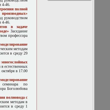
од руководством
аналитические
физики
 4-46.
вычисления в
троения полной
системе Sage»
 производных»
1 октября 2025.
од руководством
Доклад: Быков
 4-46.
А. А. «Запретные
нтов в задаче
зоны полосы
воде»
Заседание
пропускания
твом профессора
волновода с
периодической
 моделирование
импедансной
ическим методам
границей»
оится в среду 29
10 апреля 2019г.
Доклад
е многослойных
Чуличкова
 в естественных
Алексея
 октября в 17.00
Ивановича
«Нечеткое
оделирование
математическое
семинара по
моделирование и
сора Боголюбова
его приложения»
10 апреля 2024г.
ния волновода с
Доклад
еским методам в
А.Д.Никитченко
оится в среду 1
«Фотонные