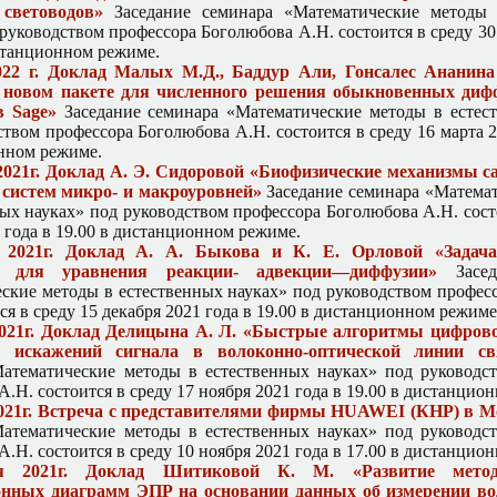
 световодов»
Заседание семинара «Математические методы 
руководством профессора Боголюбова А.Н. состоится в среду 30
истанционном режиме.
022 г. Доклад Малых М.Д., Баддур Али, Гонсалес Ананин
 новом пакете для численного решения обыкновенных ди
в Sage»
Заседание семинара «Математические методы в естес
твом профессора Боголюбова А.Н. состоится в среду 16 марта 2
нном режиме.
2021г. Доклад А. Э. Сидоровой «Биофизические механизмы 
 систем микро- и макроуровней»
Заседание семинара «Матема
ных науках» под руководством профессора Боголюбова А.Н. сост
 года в 19.00 в дистанционном режиме.
 2021г. Доклад А. А. Быкова и К. Е. Орловой «Задача
я для уравнения реакции- адвекции—диффузии»
Засед
ские методы в естественных науках» под руководством профес
ся в среду 15 декабря 2021 года в 19.00 в дистанционном режиме
2021г. Доклад Делицына А. Л. «Быстрые алгоритмы цифров
 искажений сигнала в волоконно-оптической линии св
атематические методы в естественных науках» под руководс
.Н. состоится в среду 17 ноября 2021 года в 19.00 в дистанцио
2021г. Встреча с представителями фирмы HUAWEI (КНР) в М
атематические методы в естественных науках» под руководс
.Н. состоится в среду 10 ноября 2021 года в 17.00 в дистанцио
я 2021г. Доклад Шитиковой К. М. «Развитие метод
онных диаграмм ЭПР на основании данных об измерении во