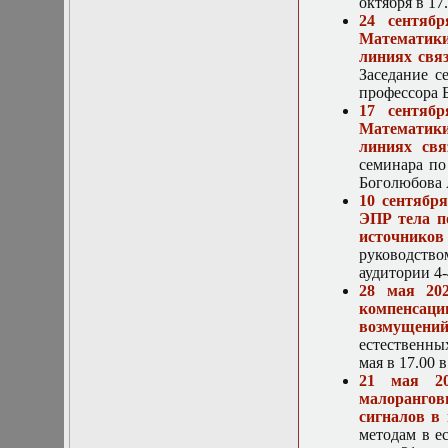
октября в 17
Математические
24 сентяб
задачи теории
Математики
дифракции
линиях связ
Математические
Заседание с
методы в экологии
профессора Б
Математическое
17 сентяб
моделирование
Математики
плазмы.
линиях свя
Кинетическая
семинара по
теория
Боголюбова А
Математическое
10 сентябр
моделирование
ЭПР тела п
плазмы.
источников
Численный анализ
руководств
Метод
аудитории 4-
дифференциальных
28 мая 20
неравенств в
компенсац
нелинейных
возмущений
задачах
естественны
Метод конечных
мая в 17.00 
элементов в
21 мая 20
задачах
малорангов
математической
сигналов в 
физики
методам в е