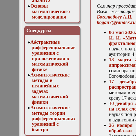
анализ 2
Основы
Семинар проводитс
математического
Всем желающим 
моделирования
Боголюбову А.Н.
Численные методы
bogan7@yandex.ru
в физике
Спецкурсы
06 мая 202
И. И. «Мат
Абстрактные
фрактально
дифференциальные
науках под 
уравнения с
аудитории 4-
приложениями в
18 марта 2
математической
аппроксима
физике
семинара по
Асимптотические
Боголюбова А
методы в
17 декабр
нелинейных
распростра
задачах
методам в е
математической
среду 17 дек
физики
10 декабря 
Асимптотические
на телах с
методы теории
науках под р
дифференциальных
в аудитории 
уравнений с
26 ноября 
быстро
обработки
осциллирующими