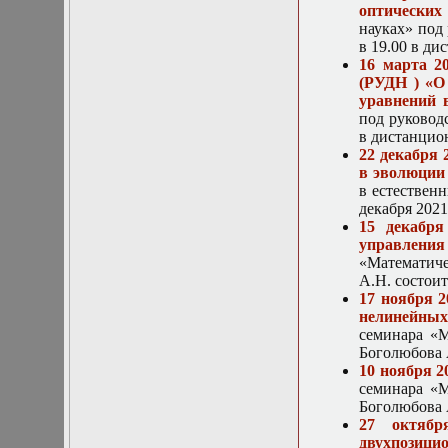
оптических
науках» под 
в 19.00 в д
16 марта 2
(РУДН ) «О
уравнений 
под руководс
в дистанцио
22 декабря 
в эволюции
в естествен
декабря 2021
15 декабря
управлени
«Математиче
А.Н. состоит
17 ноября 
нелинейных
семинара «М
Боголюбова А
10 ноября 
семинара «М
Боголюбова А
27 октябр
двухпозици