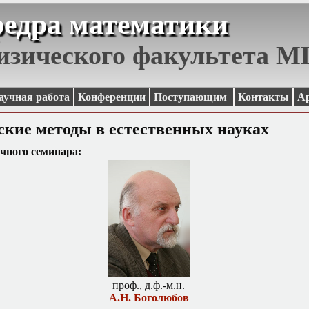
едра математики
изического факультета 
аучная работа
Конференции
Поступающим
Контакты
А
кие методы в естественных науках
чного семинара:
проф., д.ф.-м.н.
А.Н. Боголюбов