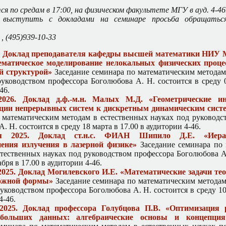
я по средам в 17:00, на физическом факультете МГУ в ауд. 4-46
выступить с докладами на семинаре просьба обращаться
, (495)939-10-33
6. Доклад преподавателя кафедры высшей математики НИУ
ематическое моделирование нелокальных физических процес
й структурой»
Заседание семинара по математическим методам
руководством профессора Боголюбова А. Н. состоится в среду 0
46.
026. Доклад д.ф.-м.н. Малых М.Д. «Геометрические ин
ции непрерывных систем к дискретным динамическим сист
 математическим методам в естественных науках под руководс
. Н. состоится в среду 18 марта в 17.00 в аудитории 4-46.
я 2025. Доклад ст.н.с. ФИАН Шипило Д.Е. «Иера
нения излучения в лазерной физике»
Заседание семинара по 
стественных науках под руководством профессора Боголюбова А.
абря в 17.00 в аудитории 4-46.
2025. Доклад Могилевского И.Е. «Математические задачи т
ложной формы»
Заседание семинара по математическим методам
уководством профессора Боголюбова А. Н. состоится в среду 10
4-46.
2025. Доклад профессора Голубцова П.В. «Оптимизация 
 больших данных: алгебраические основы и концепци