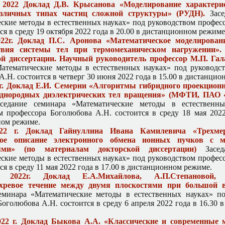
 2022 Доклад Д.В. Крысанова «Моделирование характери
зличных типах частиц сложной структуры» (РУДН).
Засе
ские методы в естественных науках» под руководством профес
ся в среду 19 октября 2022 года в 20.00 в дистанционном режиме
22г. Доклад П.С. Аронова «Математическое моделирован
твия системы тел при термомеханическом нагружении». 
ой диссертации. Научный руководитель профессор М.П. Гал
атематические методы в естественных науках» под руководс
.Н. состоится в четверг 30 июня 2022 года в 15.00 в дистанци
2г. Доклад Е.И. Семерни «Алгоритмы гибридного проекционн
однородных диэлектрических тел вращения» (МФТИ, ПАО 
едание семинара «Математические методы в естественны
м профессора Боголюбова А.Н. состоится в среду 18 мая 2022
ом режиме.
22 г. Доклад Гайнуллина Ивана Камилевича «Трехмер
ское описание электронного обмена ионных пучков с м
тями» (по материалам докторской диссертации)
Заседа
ские методы в естественных науках» под руководством профес
ся в среду 11 мая 2022 года в 17.00 в дистанционном режиме.
2022г. Доклад Е.А.Михайлова, А.П.Степановой, 
хревое течение между двумя плоскостями при большой в
еминара «Математические методы в естественных науках» п
Боголюбова А.Н. состоится в среду 6 апреля 2022 года в 16.30
022 г. Доклад Быкова А.А. «Классические и современные 