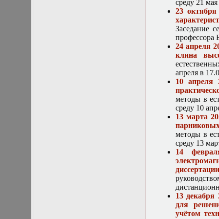
Нелинейные
среду 21 мая
эллиптические и
23 октября
параболические
характерис
уравнения
Заседание с
математической
профессора Б
физики
24 апреля 
Основы алгебры и
клина высо
дифференциальной
естественны
геометрии
апреля в 17
Основы
10 апреля 
математического
практическ
моделирования в
методы в ес
гидро- и
среду 10 апр
газодинамике
13 марта 2
Основы теории
парниковых
категорий
методы в ес
Параболические
среду 13 мар
уравнения
14 феврал
Параллельные
электромаг
вычисления
диссертации
Программирование
руководств
научных
дистанционн
приложений на
13 декабря
языке С++
для решен
Разностные методы
учётом тех