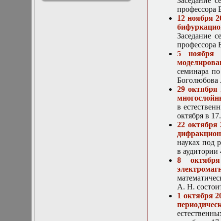
Заседание с
решениями
профессора Б
Асимптотический
12 ноября 
метод усреднения в
бифуркаци
задачах
Заседание с
математической
профессора Б
физики
5 ноября 
Введение в теорию
моделирова
возмущений
семинара по
Газодинамика и
Боголюбова А
космические
29 октября
магнитные поля
многослойн
Групповой анализ
в естествен
дифференциальных
октября в 17
уравнений
22 октября
Дополнительные
дифракцион
главы
науках под р
математической
в аудитории 
физики
8 октября
(Нелинейный
электрома
функциональный
математичес
анализ)
А. Н. состои
Линейный и
1 октября 2
нелинейный
периодичес
функциональный
естественны
анализ