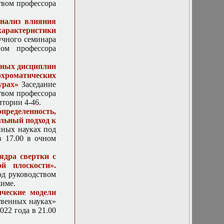
твом профессора
поверхностями»
(по материалам
нализ влияния
докторской
арактеристики
диссертации)
учного семинара
11 ноября 2015 г.
ом профессора
Доклад. А.Л.
Делицын:
ьных дисциплин
"Локализация
хроматических
собственных
урах»
Заседание
функций
твом профессора
оператора
итории 4-46.
Лапласа в
ределенность,
прямоугольнике
льный подход к
с разрезом"
нных науках под
11 сентября 2019г.
в 17.00 в очном
Доклад
Меньших
ядра свертки с
Николая
й плоскости».
Леонидовича:
од руководством
«Исследование
жиме.
формирования
ические модели
распределения
твенных науках»
электромагнитного
022 года в 21.00
поля близкого к
полю плоской