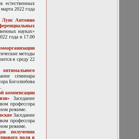
в естественных
картины для
 марта 2022 года
нелинейных
уравнений в
а Луис Антонио
частных
фференциальных
производных»
твенных науках»
12 октября 2016.
022 года в 17.00
Доклад. А. И.
Ерохин, М. И.
самоорганизации
Светкин:
тические методы
«Математическое
оится в среду 22
моделирование
сопряжений
 оптимального
волноведущих
ание семинара
систем»
сора Боголюбова
12 октября 2016.
.
Доклад. В. М.
ой компенсации
Пикунов, В. Е.
язи»
Заседание
Родякин: «К
твом профессора
постановке
нном режиме.
задачи
оскве
Заседание
численного
твом профессора
исследования
нном режиме.
клистронов с
ов получения
распределенным
лнового поля в
взаимодействием»