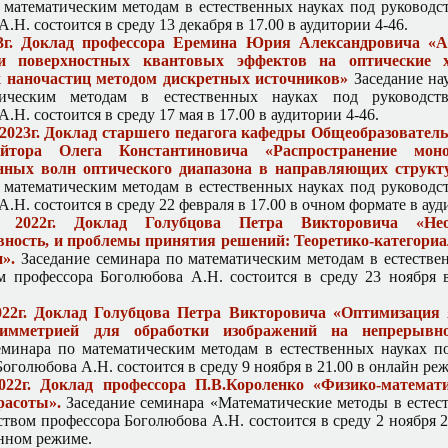
 математическим методам в естественных науках под руководс
.Н. состоится в среду 13 декабря в 17.00 в аудитории 4-46.
3г. Доклад профессора Еремина Юрия Александровича «А
и поверхностных квантовых эффектов на оптические х
 наночастиц методом дискретных источников»
Заседание на
ическим методам в естественных науках под руководств
.Н. состоится в среду 17 мая в 17.00 в аудитории 4-46.
 2023г. Доклад старшего педагога кафедры Общеобразовател
тора Олега Константиновича «Распространение моно
нных волн оптического диапазона в направляющих структ
 математическим методам в естественных науках под руководс
.Н. состоится в среду 22 февраля в 17.00 в очном формате в ауд
 2022г. Доклад Голубцова Петра Викторовича «Неоп
ность, и проблемы принятия решений: Теоретико-категориа
».
Заседание семинара по математическим методам в естестве
м профессора Боголюбова А.Н. состоится в среду 23 ноября 
022г. Доклад Голубцова Петра Викторовича «Оптимизация 
симметрией для обработки изображений на непрерывно
еминара по математическим методам в естественных науках п
оголюбова А.Н. состоится в среду 9 ноября в 21.00 в онлайн ре
022г. Доклад профессора П.В.Короленко «Физико-математ
расоты».
Заседание семинара «Математические методы в естес
твом профессора Боголюбова А.Н. состоится в среду 2 ноября 2
нном режиме.