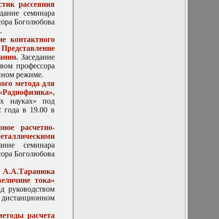
стик рассеяния
волны в рабочей
дание семинара
зоне безэховой
сора Боголюбова
камеры».
.
Представление
ие контактного
кандидатской
Представление
диссертации.
анин.
Заседание
(ИТПЭ РАН).
твом профессора
12 декабря 2018г.
онном режиме.
Доклад
ого метода для
Токмачева
«Радиофизика»,
Михаила
х науках» под
Геннадьевича
 года в 19.00 в
«Математическое
описание
ное расчетно-
свойств гелей
еталлическими
гидрофильных
ние семинара
полимеров»
сора Боголюбова
12 ноября 2025.
Доклад
А.А.Таранюка
профессора НИУ
еличине тока»
ВШЭ Громова
од руководством
В.А. «Метод
 в дистанционном
построения
полной
методы расчета
бифуркационной