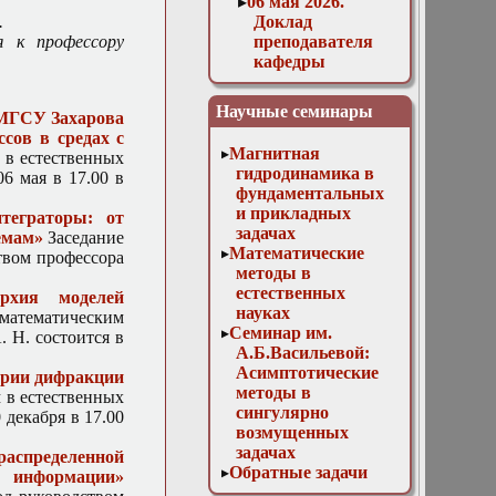
06 мая 2026.
.
Доклад
 к профессору
преподавателя
кафедры
высшей
математики
Научные семинары
 МГСУ Захарова
НИУ МГСУ
сов в средах с
Захарова И. И.
Магнитная
 в естественных
«Математическое
гидродинамика в
6 мая в 17.00 в
моделирование
фундаментальных
нелокальных
и прикладных
теграторы: от
физических
задачах
емам»
Заседание
процессов в
Математические
твом профессора
средах с
методы в
фрактальной
естественных
рхия моделей
структурой»
науках
математическим
1 марта 2017.
Семинар им.
 Н. состоится в
Доклад. Р. Л.
А.Б.Васильевой:
Евельсон:
Асимптотические
еории дифракции
«Квазиволновой
методы в
 в естественных
метод (КВМ)»
сингулярно
 декабря в 17.00
1 ноября 2017 г.
возмущенных
Доклад. М. Д.
задачах
распределенной
Малых:
Обратные задачи
я информации»
«Численно-
математической