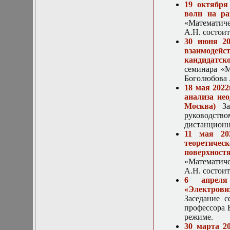
нелинейных
19 октября
уравнений
волн на ра
Функциональный
«Математиче
анализ
А.Н. состоит
Численные методы
30 июня 20
в математической
взаимодейс
физике
кандидатск
Экстремальные
семинара «М
задачи
Боголюбова А
Эллиптические
18 мая 202
уравнения
анализа не
Москва)
Зас
руководство
дистанционн
11 мая 20
теоретиче
поверхнос
«Математиче
А.Н. состоит
6 апреля 
«Электрови
Заседание с
профессора 
режиме.
30 марта 2