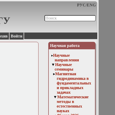
РУС
/
ENG
МГУ
рхив
Войти
Научная работа
Научные
направления
Научные
семинары
Магнитная
гидродинамика в
фундаментальных
и прикладных
задачах
Математические
методы в
естественных
науках