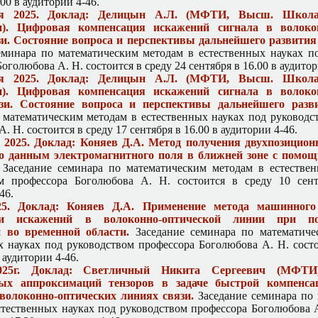
.00 в аудитории 4-46.
ря 2025. Доклад: Делицын А.Л. (МФТИ, Высш. Школа
). Цифровая компенсация искажений сигнала в волокон
и. Состояние вопроса и перспективы дальнейшего развития
еминара по математическим методам в естественных науках п
оголюбова А. Н. состоится в среду 24 сентября в 16.00 в аудитор
ря 2025. Доклад: Делицын А.Л. (МФТИ, Высш. Школа
). Цифровая компенсация искажений сигнала в волокон
зи. Состояние вопроса и перспективы дальнейшего разви
 математическим методам в естественных науках под руководс
. Н. состоится в среду 17 сентября в 16.00 в аудитории 4-46.
я 2025. Доклад: Коняев Д.А. Метод получения двухпозицио
о данным электромагнитного поля в ближней зоне с помо
Заседание семинара по математическим методам в естествен
ом профессора Боголюбова А. Н. состоится в среду 10 сент
46.
25. Доклад: Коняев Д.А. Применение метода машинного
ии искажений в волоконно-оптической линии при п
 во временной области.
Заседание семинара по математиче
х науках под руководством профессора Боголюбова А. Н. состо
в аудитории 4-46.
25г. Доклад: Светличный Никита Сергеевич (МФТИ)
ых аппроксимаций тензоров в задаче быстрой компенса
волоконно-оптических линиях связи.
Заседание семинара по
стественных науках под руководством профессора Боголюбова А