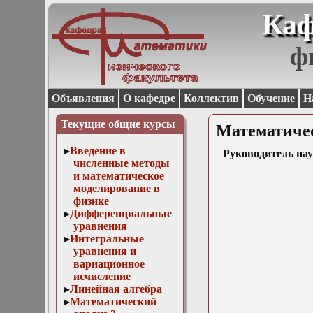
Каф
ф
Объявления
О кафедре
Коллектив
Обучение
Н
Текущие общие курсы
Математичес
Введение в
Руководитель нау
численные методы
и математическое
моделирование в
физике
Дифференциальные
уравнения
Интегральные
уравнения и
вариационное
исчисление
Линейная алгебра
Математический