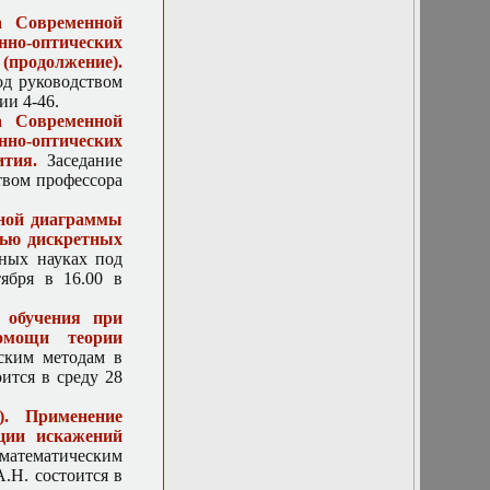
кристаллы:
 Современной
моделирование и
но-оптических
практическое
 (продолжение).
применение
од руководством
сегодня и в
ии 4-46.
будущем»
 Современной
10 декабря 2025.
но-оптических
Доклад
тия.
Заседание
Могилевского
твом профессора
И.Е.
«Математические
нной диаграммы
задачи теории
щью дискретных
дифракции на
ных науках под
телах сложной
ября в 16.00 в
формы»
10 ноября 2021г.
 обучения при
Встреча с
омощи теории
представителями
ским методам в
фирмы HUAWEI
ится в среду 28
(КНР) в Москве
10 сентября 2025.
. Применение
Доклад: Коняев
ции искажений
Д.А. Метод
 математическим
получения
.Н. состоится в
двухпозиционной