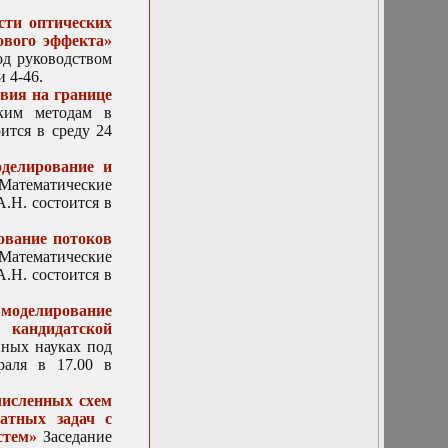
диаграммы ЭПР
сти оптических
тела по данным
ового эффекта»
электромагнитного
од руководством
поля в ближней
и 4-46.
зоне с помощью
вия на границе
дискретных
ким методам в
источников
ится в среду 24
11 мая 2020г.
Доклады
делирование и
бакалавров
Математические
кафедры
.Н. состоится в
математики
11 мая 2022 г.
ование потоков
Доклад
«Математические
Гайнуллина
.Н. состоится в
Ивана
Камилевича
моделирование
«Трехмерное
 кандидатской
расчетно-
нных науках под
теоретическое
раля в 17.00 в
описание
электронного
численных схем
обмена ионных
атных задач с
пучков с
стем»
Заседание
металлическими