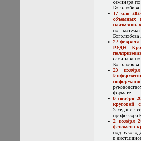
в математической
семинара по
физике
Боголюбова А
Современные
17 мая 202
методы
объемных 
моделирования в
плазмонных
магнитной
по математ
гидродинамике
Боголюбова А
Специальные
22 февраля
функции
РУДН Крой
математической
поляризова
физики
семинара по
Специальный
Боголюбова А
практикум:
23 ноября
разностные схемы
Информатив
Стохастические
информации
дифференциальные
руководство
уравнения
формате.
Тензорный анализ
9 ноября 2
Теоретические
круговой 
основы аналитики
Заседание с
больших данных
профессора Б
Теория катастроф и
2 ноября 2
ее физические
феномена к
приложения
под руководс
Теория разрушений
в дистанцио