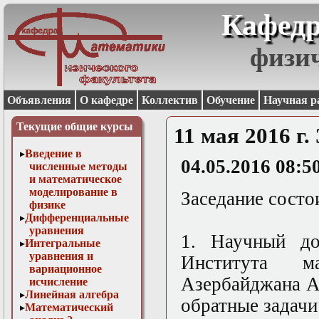
Кафедр
физи
Объявления
О кафедре
Коллектив
Обучение
Научная р
Текущие общие курсы
11 мая 2016 г
Введение в
04.05.2016 08:5
численные методы
и математическое
моделирование в
Заседание состои
физике
Дифференциальные
уравнения
1. Научный до
Интегральные
уравнения и
Института 
вариационное
Азербайджана 
исчисление
Линейная алгебра
обратные задачи
Математический