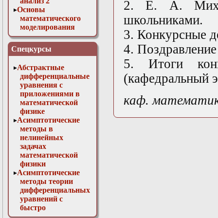
анализ 2
2. Е. А. Мих
Основы
школьниками.
математического
моделирования
3. Конкурсные д
Численные методы
в физике
4. Поздравление
Спецкурсы
5. Итоги кон
Абстрактные
(кафедральный э
дифференциальные
уравнения с
приложениями в
каф. математи
математической
физике
Асимптотические
методы в
нелинейных
задачах
математической
физики
Асимптотические
методы теории
дифференциальных
уравнений с
быстро
осциллирующими