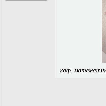
решениями
Асимптотический
метод усреднения в
задачах
математической
физики
Введение в теорию
возмущений
Газодинамика и
космические
магнитные поля
Групповой анализ
дифференциальных
уравнений
Дополнительные
главы
каф. математи
математической
физики
(Нелинейный
функциональный
анализ)
Линейный и
нелинейный
функциональный
анализ