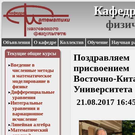
Кафедр
физи
Объявления
О кафедре
Коллектив
Обучение
Научная р
Текущие общие курсы
Поздравляе
Введение в
присвоением
численные методы
и математическое
Восточно-К
моделирование в
физике
Университета 
Дифференциальные
уравнения
21.08.2017 16:4
Интегральные
уравнения и
вариационное
исчисление
Линейная алгебра
Математический