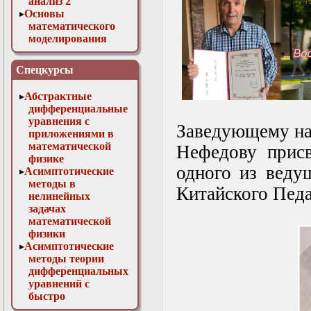
анализ 2
Основы
математического
моделирования
Численные методы
в физике
Спецкурсы
Абстрактные
дифференциальные
уравнения с
Заведующему на
приложениями в
математической
Нефедову присв
физике
одного из веду
Асимптотические
методы в
Китайского Педа
нелинейных
задачах
математической
физики
Асимптотические
методы теории
дифференциальных
уравнений с
быстро
осциллирующими