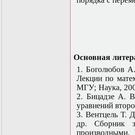
порядка с пере
Математические
задачи теории
дифракции
Математические
методы в экологии
Математическое
моделирование
плазмы.
Кинетическая
теория
Основная литер
Математическое
моделирование
1. Боголюбов А.
плазмы.
Численный анализ
Лекции по мате
Метод
МГУ; Наука, 2004
дифференциальных
неравенств в
2. Бицадзе А. 
нелинейных
задачах
уравнений второг
Метод конечных
3. Вентцель Т. 
элементов в
задачах
др. Сборник 
математической
физики
производными. 