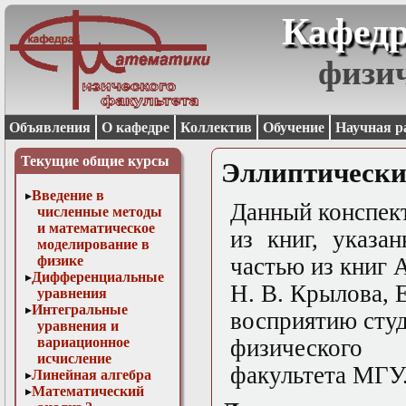
Кафедр
физи
Объявления
О кафедре
Коллектив
Обучение
Научная р
Текущие общие курсы
Эллиптически
Введение в
Данный конспект
численные методы
и математическое
из книг, указа
моделирование в
физике
частью из книг А
Дифференциальные
Н. В. Крылова, 
уравнения
Интегральные
восприятию студ
уравнения и
вариационное
физического
исчисление
факультета МГУ
Линейная алгебра
Математический