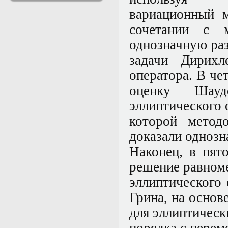
решениями
вариационный 
Асимптотический
метод усреднения в
сочетании с 
задачах
однозначную ра
математической
физики
задачи Дирихл
Введение в теорию
возмущений
оператора. В ч
Газодинамика и
оценку Шауд
космические
магнитные поля
эллиптического 
Групповой анализ
дифференциальных
которой метод
уравнений
доказали однозн
Дополнительные
главы
Наконец, в пят
математической
физики
решение равном
(Нелинейный
эллиптического
функциональный
анализ)
Грина, на основ
Линейный и
нелинейный
для эллиптическ
функциональный
анализ