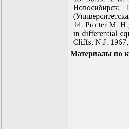
нелинейных
Новосибирск: Т
уравнений
Функциональный
(Университетская
анализ
Численные методы
14. Protter M. H
в математической
in differential e
физике
Экстремальные
Cliffs, N.J. 1967
задачи
Эллиптические
Материалы по к
уравнения