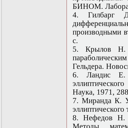
Нелинейные
БИНОМ. Лаборато
эллиптические и
параболические
4. Гилбарг Д
уравнения
математической
дифференциа
физики
производными вт
Основы алгебры и
дифференциальной
с.
геометрии
Основы
5. Крылов Н.
математического
параболическ
моделирования в
гидро- и
Гельдера. Новоси
газодинамике
Основы теории
6. Ландис Е.
категорий
эллиптического
Параболические
уравнения
Наука, 1971, 288
Параллельные
вычисления
7. Миранда К. 
Программирование
эллиптического т
научных
приложений на
8. Нефедов Н.
языке С++
Разностные методы
Методы матем