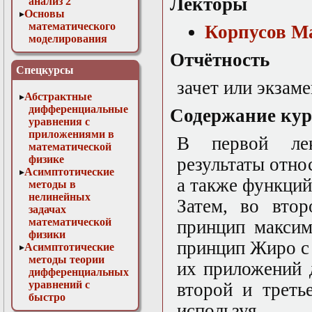
Лекторы
анализ 2
Основы
математического
Корпусов М
моделирования
Численные методы
Отчётность
в физике
Спецкурсы
зачет или экзаме
Абстрактные
дифференциальные
Содержание кур
уравнения с
приложениями в
В первой ле
математической
физике
результаты отно
Асимптотические
а также функций
методы в
нелинейных
Затем, во вто
задачах
математической
принцип максим
физики
принцип Жиро с
Асимптотические
методы теории
их приложений 
дифференциальных
уравнений с
второй и треть
быстро
используя
осциллирующими