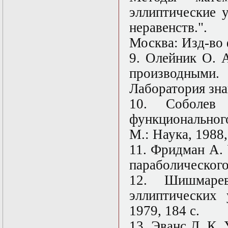
в математической
эллиптические 
физике
Современные
неравенств.".
методы
моделирования в
Москва: Изд-во 
магнитной
9. Олейник О. 
гидродинамике
Специальные
производным
функции
математической
Лаборатория знан
физики
10. Соболев
Специальный
практикум:
функциональног
разностные схемы
Стохастические
М.: Наука, 1988,
дифференциальные
11. Фридман А.
уравнения
Тензорный анализ
параболического
Теоретические
основы аналитики
12. Шишмаре
больших данных
эллиптических 
Теория катастроф и
ее физические
1979, 184 с.
приложения
Теория разрушений
13. Эванс Л. К.