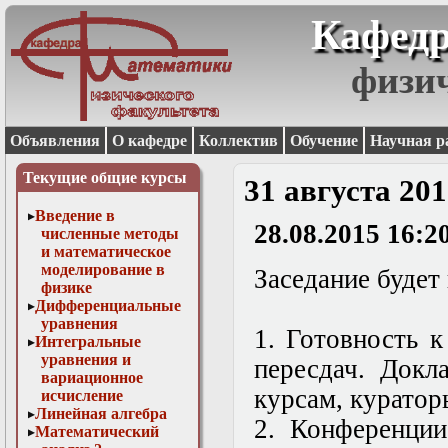
Кафедр
физи
Объявления
О кафедре
Коллектив
Обучение
Научная р
Текущие общие курсы
31 августа 20
Введение в
28.08.2015 16:2
численные методы
и математическое
моделирование в
Заседание будет
физике
Дифференциальные
уравнения
1. Готовность 
Интегральные
уравнения и
пересдач. Докл
вариационное
курсам, куратор
исчисление
Линейная алгебра
2.
Конференции
Математический