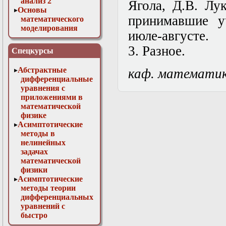
анализ 2
Ягола, Д.В. Лу
Основы
принимавшие у
математического
моделирования
июле-августе.
Численные методы
в физике
3.
Разное.
Спецкурсы
Абстрактные
каф. математи
дифференциальные
уравнения с
приложениями в
математической
физике
Асимптотические
методы в
нелинейных
задачах
математической
физики
Асимптотические
методы теории
дифференциальных
уравнений с
быстро
осциллирующими