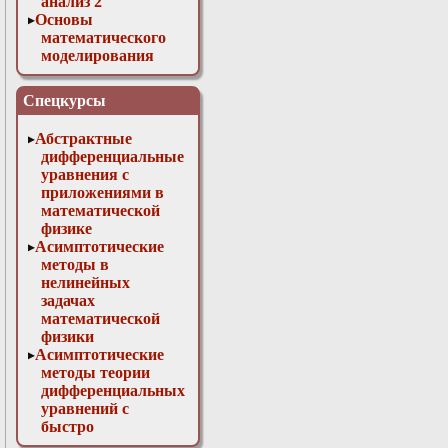
анализ 2
Основы
математического
моделирования
Численные методы
в физике
Спецкурсы
Абстрактные
дифференциальные
уравнения с
приложениями в
математической
физике
Асимптотические
методы в
нелинейных
задачах
математической
физики
Асимптотические
методы теории
дифференциальных
уравнений с
быстро
осциллирующими