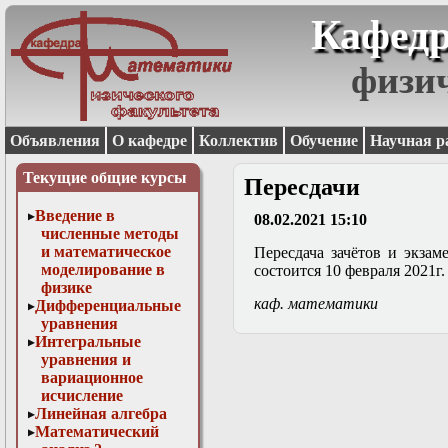
Кафедр
физи
Объявления
О кафедре
Коллектив
Обучение
Научная р
Текущие общие курсы
Пересдачи
Введение в
08.02.2021 15:10
численные методы
и математическое
Пересдача зачётов и экзам
моделирование в
состоится 10 февраля 2021г. 
физике
каф. математики
Дифференциальные
уравнения
Интегральные
уравнения и
вариационное
исчисление
Линейная алгебра
Математический