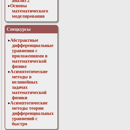
анализ 2
Основы
математического
моделирования
Численные методы
в физике
Спецкурсы
Абстрактные
дифференциальные
уравнения с
приложениями в
математической
физике
Асимптотические
методы в
нелинейных
задачах
математической
физики
Асимптотические
методы теории
дифференциальных
уравнений с
быстро
осциллирующими