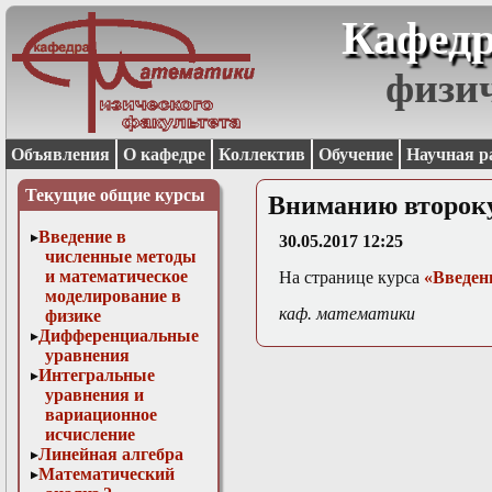
Кафедр
физи
Объявления
О кафедре
Коллектив
Обучение
Научная р
Текущие общие курсы
Вниманию второк
Введение в
30.05.2017 12:25
численные методы
и математическое
На странице курса
«Введен
моделирование в
каф. математики
физике
Дифференциальные
уравнения
Интегральные
уравнения и
вариационное
исчисление
Линейная алгебра
Математический