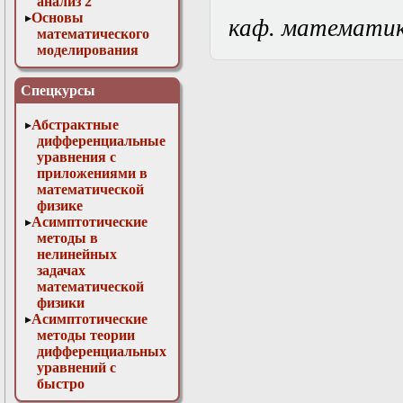
анализ 2
Основы
каф. математи
математического
моделирования
Численные методы
в физике
Спецкурсы
Абстрактные
дифференциальные
уравнения с
приложениями в
математической
физике
Асимптотические
методы в
нелинейных
задачах
математической
физики
Асимптотические
методы теории
дифференциальных
уравнений с
быстро
осциллирующими