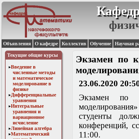
Кафедр
физи
Объявления
О кафедре
Коллектив
Обучение
Научная р
Текущие общие курсы
Экзамен по к
Введение в
моделировани
численные методы
и математическое
23.06.2020 20:5
моделирование в
физике
Дифференциальные
Экзамен по к
уравнения
моделирования» 
Интегральные
уравнения и
студенты дол
вариационное
исчисление
конференций, с
Линейная алгебра
11:00.
Математический