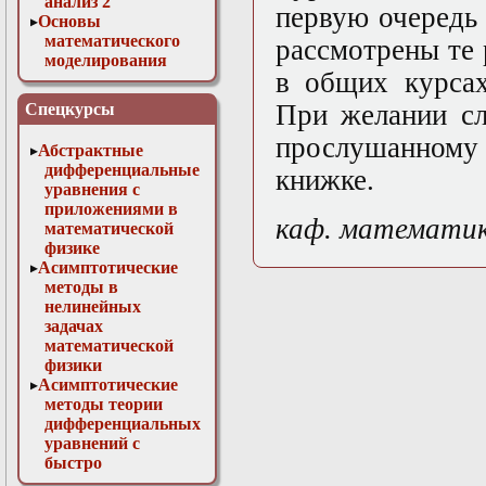
анализ 2
первую очередь
Основы
математического
рассмотрены те
моделирования
в общих курсах
Численные методы
в физике
При желании сл
Спецкурсы
прослушанному р
Абстрактные
дифференциальные
книжке.
уравнения с
приложениями в
каф. математи
математической
физике
Асимптотические
методы в
нелинейных
задачах
математической
физики
Асимптотические
методы теории
дифференциальных
уравнений с
быстро
осциллирующими