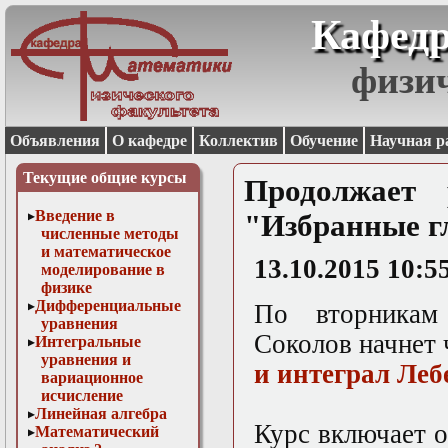
Кафедр
физи
Объявления
О кафедре
Коллектив
Обучение
Научная р
Текущие общие курсы
Продолжает 
Введение в
"Избранные г
численные методы
и математическое
13.10.2015 10:5
моделирование в
физике
Дифференциальные
По вторникам
уравнения
Соколов начнет 
Интегральные
уравнения и
и интеграл Леб
вариационное
исчисление
Линейная алгебра
Курс включает о
Математический