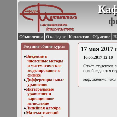
Каф
ф
Объявления
О кафедре
Коллектив
Обучение
Н
Текущие общие курсы
17 мая 2017 
Введение в
16.05.2017 12:10
численные методы
и математическое
Отчёт студентов со
моделирование в
освобождаются ст
физике
каф. математики
Дифференциальные
уравнения
Интегральные
уравнения и
вариационное
исчисление
Линейная алгебра
Математический