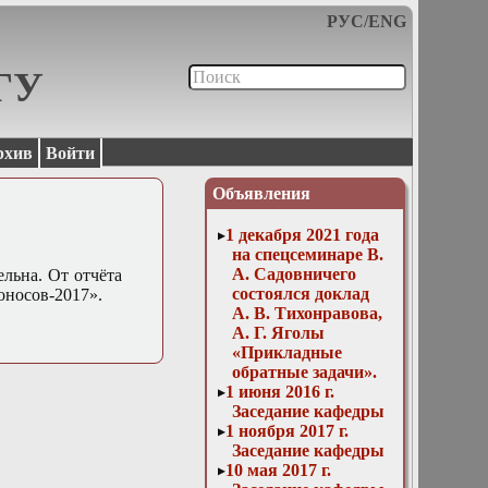
РУС
/
ENG
МГУ
рхив
Войти
Объявления
1 декабря 2021 года
на спецсеминаре В.
А. Садовничего
ельна.
От отчёта
состоялся доклад
оносов-2017».
А. В. Тихонравова,
А. Г. Яголы
«Прикладные
обратные задачи».
1 июня 2016 г.
Заседание кафедры
1 ноября 2017 г.
Заседание кафедры
10 мая 2017 г.