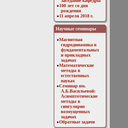
Заседание кафедры
100 лет со дня
рождения
11 апреля 2018 г.
Заседание кафедры
11 мая 2016 г.
Научные семинары
Заседание кафедры
11 ноября 2015 г.
Магнитная
Заседание кафедры
гидродинамика в
12 апреля 2017 г.
фундаментальных
Заседание кафедры
и прикладных
13 декабря 2017 г.
задачах
Отчет магистров
Математические
13 декабря 2023г.
методы в
Доклад Д. В.
естественных
Лукьяненко
науках
«Особенности
Семинар им.
построения
А.Б.Васильевой:
численных схем
Асимптотические
для решения
методы в
трёхмерных
сингулярно
линейных
возмущенных
некорректно
задачах
поставленных
Обратные задачи
обратных задач с
математической