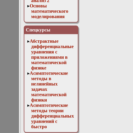
анализ 2
Основы
математического
моделирования
Численные методы
в физике
Спецкурсы
Абстрактные
дифференциальные
уравнения с
приложениями в
математической
физике
Асимптотические
методы в
нелинейных
задачах
математической
физики
Асимптотические
методы теории
дифференциальных
уравнений с
быстро
осциллирующими