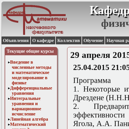
Кафедр
физи
Объявления
О кафедре
Коллектив
Обучение
Научная р
Текущие общие курсы
29 апреля 201
Введение в
25.04.2015 21:0
численные методы
и математическое
моделирование в
Программа
физике
1. Некоторые и
Дифференциальные
уравнения
Дрездене (Н.Н.Н
Интегральные
уравнения и
2. Предвари
вариационное
эффективности
исчисление
Линейная алгебра
Ягола, А.А. Пан
Математический