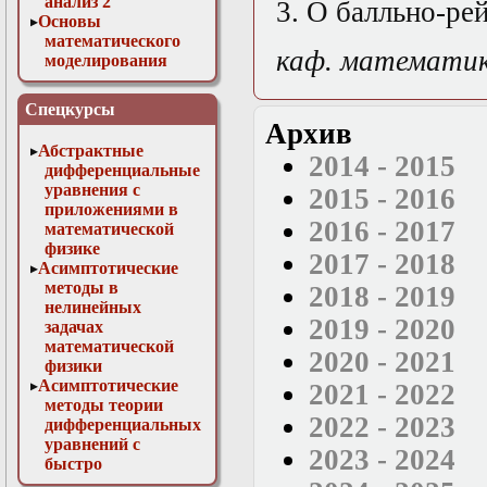
анализ 2
3. О балльно-ре
Основы
математического
каф. математи
моделирования
Численные методы
в физике
Спецкурсы
Архив
Абстрактные
2014 - 2015
дифференциальные
уравнения с
2015 - 2016
приложениями в
2016 - 2017
математической
физике
2017 - 2018
Асимптотические
методы в
2018 - 2019
нелинейных
2019 - 2020
задачах
математической
2020 - 2021
физики
Асимптотические
2021 - 2022
методы теории
2022 - 2023
дифференциальных
уравнений с
2023 - 2024
быстро
осциллирующими