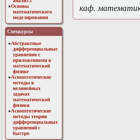
анализ 2
Основы
каф. математи
математического
моделирования
Численные методы
в физике
Спецкурсы
Абстрактные
дифференциальные
уравнения с
приложениями в
математической
физике
Асимптотические
методы в
нелинейных
задачах
математической
физики
Асимптотические
методы теории
дифференциальных
уравнений с
быстро
осциллирующими