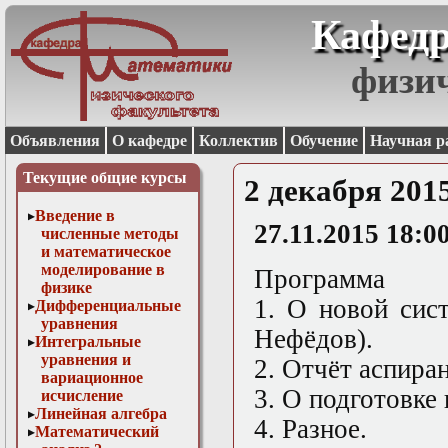
Кафедр
физи
Объявления
О кафедре
Коллектив
Обучение
Научная р
Текущие общие курсы
2 декабря 201
Введение в
27.11.2015 18:0
численные методы
и математическое
моделирование в
Программа
физике
1. О новой сис
Дифференциальные
уравнения
Нефёдов).
Интегральные
уравнения и
2. Отчёт аспиран
вариационное
3. О подготовке 
исчисление
Линейная алгебра
4. Разное.
Математический