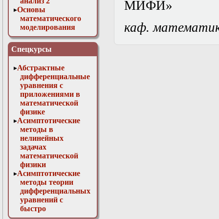
анализ 2
МИФИ»
Основы
математического
каф. математи
моделирования
Численные методы
в физике
Спецкурсы
Абстрактные
дифференциальные
уравнения с
приложениями в
математической
физике
Асимптотические
методы в
нелинейных
задачах
математической
физики
Асимптотические
методы теории
дифференциальных
уравнений с
быстро
осциллирующими