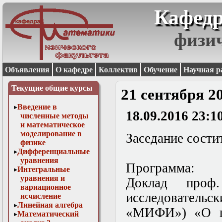
Кафедр
физи
Объявления
О кафедре
Коллектив
Обучение
Научная р
Текущие общие курсы
21 сентября 2
Введение в
18.09.2016 23:1
численные методы
и математическое
моделирование в
Заседание состит
физике
Дифференциальные
уравнения
Программа:
Интегральные
уравнения и
Доклад проф
вариационное
исследовате
исчисление
Линейная алгебра
«МИФИ»
) «О 
Математический