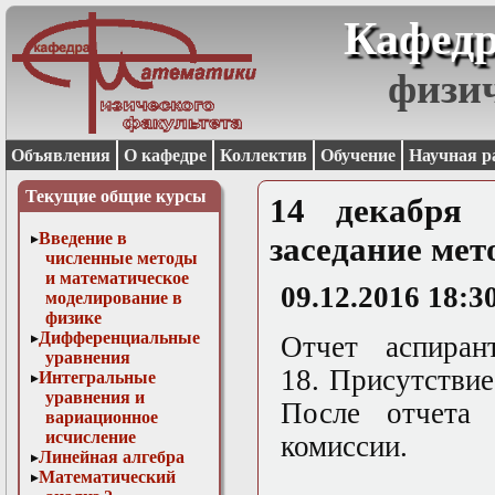
Кафедр
физи
Объявления
О кафедре
Коллектив
Обучение
Научная р
Текущие общие курсы
14 декабря 
Введение в
заседание мет
численные методы
и математическое
09.12.2016 18:3
моделирование в
физике
Дифференциальные
Отчет аспиран
уравнения
18. Присутствие
Интегральные
уравнения и
После отчета 
вариационное
исчисление
комиссии.
Линейная алгебра
Математический