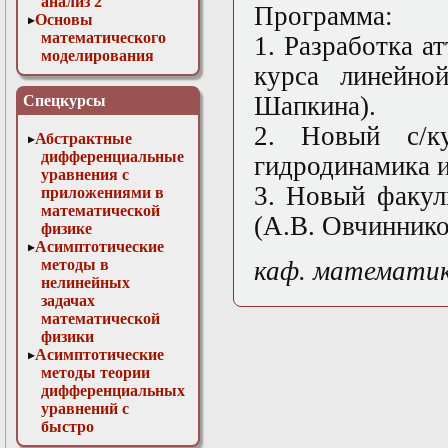
анализ 2
Программа:
Основы
математического
1. Разработка а
моделирования
курса линейно
Численные методы
в физике
Шапкина).
Спецкурсы
2. Новый с/ку
Абстрактные
дифференциальные
гидродинамика и
уравнения с
3. Новый факул
приложениями в
математической
(А.В. Овчиннико
физике
Асимптотические
методы в
каф. математи
нелинейных
задачах
математической
физики
Асимптотические
методы теории
дифференциальных
уравнений с
быстро
осциллирующими