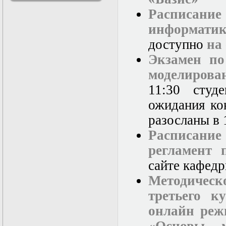
решениями
Расписан
Асимптотический
метод усреднения в
информатик
задачах
доступно
на
математической
физики
Экзамен по
Введение в теорию
возмущений
моделирова
Газодинамика и
11:30 студ
космические
магнитные поля
ожидания ко
Групповой анализ
дифференциальных
разосланы в 
уравнений
Расписани
Дополнительные
главы
регламент 
математической
физики
сайте кафедр
(Нелинейный
Методичес
функциональный
анализ)
третьего к
Линейный и
нелинейный
онлайн реж
функциональный
анализ