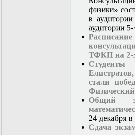
Консультаци
Нелинейные
эллиптические и
физики» сост
параболические
уравнения
в аудитории
математической
аудитории 5-
физики
Основы алгебры и
Расписа
дифференциальной
геометрии
консультац
Основы
ТФКП на 2-
математического
моделирования в
Студенты
гидро- и
газодинамике
Елистратов
Основы теории
стали побе
категорий
Параболические
Физический
уравнения
Параллельные
Общий з
вычисления
математиче
Программирование
научных
24 декабря в
приложений на
языке С++
Сдача экза
Разностные методы