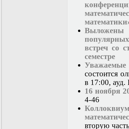
конферен
математич
математики»
Выложены
популярны
встреч со с
семестре
Уважаемые 
состоится о
в 17:00, ауд
16 ноября 2
4-46
Коллокв
математиче
вторую часть