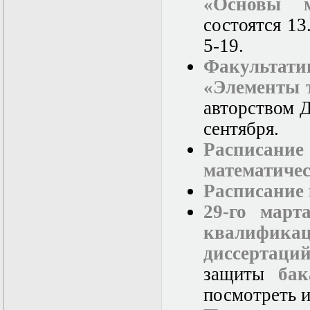
«Основы м
нелинейных
уравнений
состоятся 13
Функциональный
анализ
5-19.
Численные методы
Факультат
в математической
физике
«Элементы 
Экстремальные
задачи
авторством Д
Эллиптические
сентября.
уравнения
Расписан
математиче
Расписание 
29-го март
квалифика
диссертаций
защиты
бак
посмотреть и