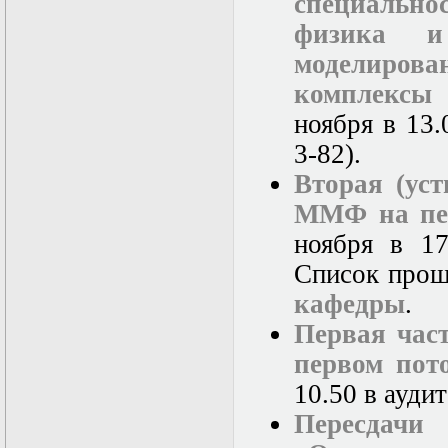
специально
в математической
физике
физика и
Современные
методы
моделиро
моделирования в
комплексы
магнитной
гидродинамике
ноября в 13.
Специальные
функции
3-82).
математической
Вторая (ус
физики
Специальный
ММФ на пе
практикум:
разностные схемы
ноября в 17
Стохастические
Список про
дифференциальные
уравнения
кафедры
.
Тензорный анализ
Теоретические
Первая час
основы аналитики
первом пот
больших данных
Теория катастроф и
10.50 в ауди
ее физические
приложения
Пересдачи
Теория разрушений