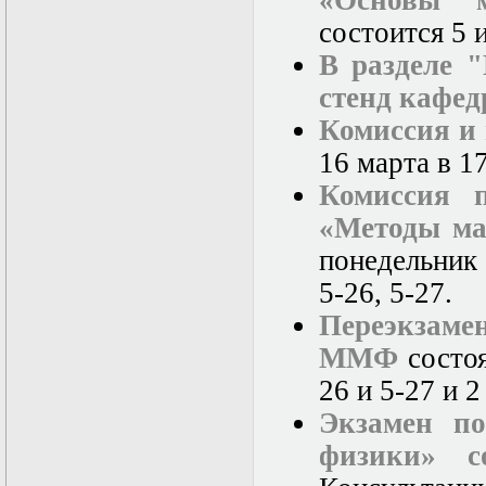
«Основы м
Математические
состоится 5 
задачи теории
дифракции
В разделе 
Математические
стенд кафе
методы в экологии
Математическое
Комиссия и
моделирование
плазмы.
16 марта в 17
Кинетическая
Комиссия 
теория
Математическое
«Методы ма
моделирование
плазмы.
понедельник 
Численный анализ
5-26, 5-27.
Метод
дифференциальных
Переэкзамен
неравенств в
нелинейных
ММФ
состоя
задачах
26 и 5-27 и 2
Метод конечных
элементов в
Экзамен по
задачах
математической
физики» с
физики