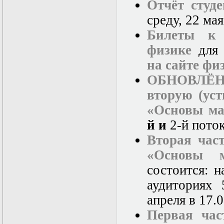
Отчёт студ
среду, 22 ма
Билеты к 
физике
для 
на сайте фи
ОБНОВЛЁН с
вторую (ус
«Основы ма
й и
2-й поток
Вторая час
«Основы м
состоится: н
аудиториях 
апреля в 17.0
Первая час