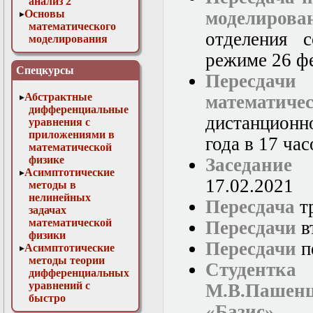
анализ 2
Основы
моделирова
математического
отделения 
моделирования
Численные методы
режиме 26 фе
в физике
Спецкурсы
Пересдачи
Абстрактные
математич
дифференциальные
дистанционн
уравнения с
приложениями в
года в 17 час
математической
физике
Заседание
Асимптотические
17.02.2021
методы в
нелинейных
Пересдача
тр
задачах
математической
Пересдачи
в
физики
Пересдачи
п
Асимптотические
методы теории
Студент
дифференциальных
уравнений с
М.В.Пашенц
быстро
«Базис»
осциллирующими