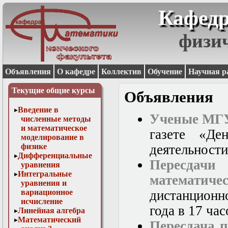
Кафедр
физи
Объявления
О кафедре
Коллектив
Обучение
Научная р
Текущие общие курсы
Объявления
Введение в
Ученые МГУ
численные методы
и математическое
газете «Де
моделирование в
физике
деятельности
Дифференциальные
Пересдачи
уравнения
Интегральные
математич
уравнения и
вариационное
дистанционн
исчисление
года в 17 час
Линейная алгебра
Математический
Пересдача 