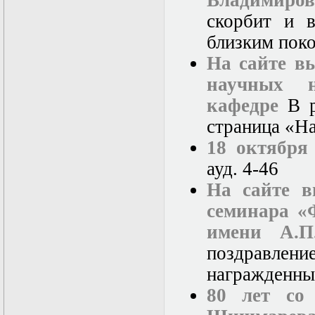
Владимиро
скорбит и 
близким пок
На сайте в
научных н
кафедре
В р
страница «Н
18 октября
ауд. 4-46
На сайте 
семинара «
имени А.П.
поздравлени
награжденны
80 лет со