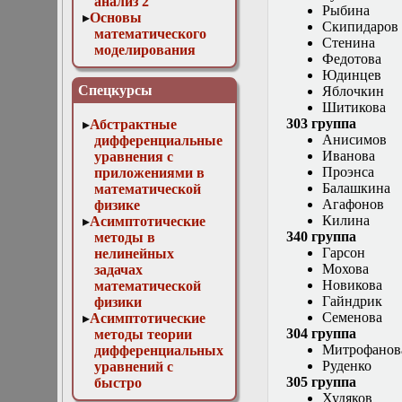
анализ 2
Рыбина
Основы
Скипидаров
математического
Стенина
моделирования
Федотова
Численные методы
Юдинцев
в физике
Спецкурсы
Яблочкин
Шитикова
303 группа
Абстрактные
Анисимов
дифференциальные
Иванова
уравнения с
Проэнса
приложениями в
Балашкина
математической
Агафонов
физике
Килина
Асимптотические
340 группа
методы в
Гарсон
нелинейных
Мохова
задачах
Новикова
математической
Гайндрик
физики
Семенова
Асимптотические
304 группа
методы теории
Митрофанов
дифференциальных
Руденко
уравнений с
305 группа
быстро
Худяков
осциллирующими