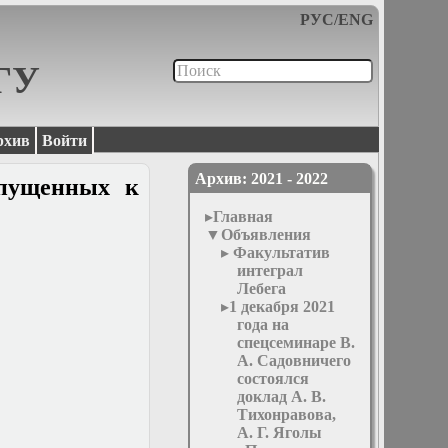
РУС
/
ENG
МГУ
рхив
Войти
Архив: 2021 - 2022
опущенных к
Главная
Объявления
Факультатив
интеграл
Лебега
1 декабря 2021
года на
спецсеминаре В.
А. Садовничего
состоялся
доклад А. В.
Тихонравова,
А. Г. Яголы