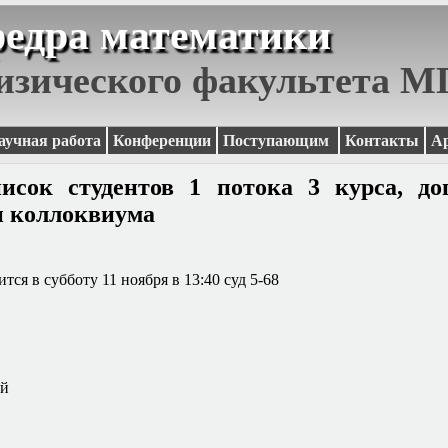
едра математики
изического факультета 
аучная работа
Конференции
Поступающим
Контакты
А
исок студентов 1 потока 3 курса, д
и коллоквиума
ится в субботу 11 ноября в 13:40 суд 5-68
ий