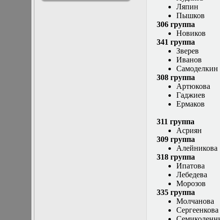
Ляпин
решениями
Пышков
Асимптотический
306 группа
метод усреднения в
Новиков
задачах
341 группа
математической
Зверев
физики
Иванов
Введение в теорию
Самоделкин
возмущений
308 группа
Газодинамика и
Артюкова
космические
Гаджиев
магнитные поля
Ермаков
Групповой анализ
дифференциальных
311 группа
уравнений
Асриян
Дополнительные
309 группа
главы
Алейникова
математической
318 группа
физики
Ипатова
(Нелинейный
Лебедева
функциональный
Морозов
анализ)
335 группа
Линейный и
Молчанова
нелинейный
Сергеенкова
функциональный
Семиколенн
анализ