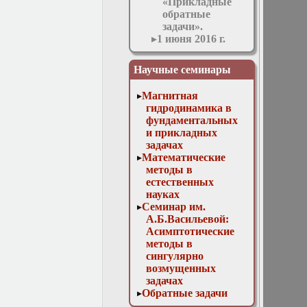
«Прикладные
обратные
задачи».
1 июня 2016 г.
Заседание
кафедры
Научные семинары
1 марта 2017 г.
Заседание
Магнитная
кафедры
гидродинамика в
1 ноября 2017 г.
фундаментальных
Заседание
и прикладных
кафедры
задачах
10 мая 2017 г.
Математические
Заседание
методы в
кафедры
естественных
11 апреля 2018 г.
науках
Заседание
Семинар им.
кафедры
А.Б.Васильевой:
11 мая 2016 г.
Асимптотические
Заседание
методы в
кафедры
сингулярно
11 ноября 2015 г.
возмущенных
Заседание
задачах
кафедры
Обратные задачи
12 апреля 2017 г.
математической