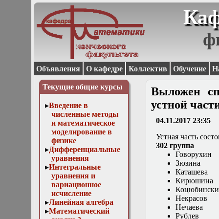
Каф
ф
Объявления
О кафедре
Коллектив
Обучение
Н
Текущие общие курсы
Выложен сп
устной част
Введение в
численные методы
04.11.2017 23:35
и математическое
моделирование в
Устная часть состо
физике
302 группа
Дифференциальные
Говорухин
уравнения
Зюзина
Интегральные
Каташева
уравнения и
Кирюшина
вариационное
Коцюбинск
исчисление
Некрасов
Линейная алгебра
Нечаева
Математический
Рублев