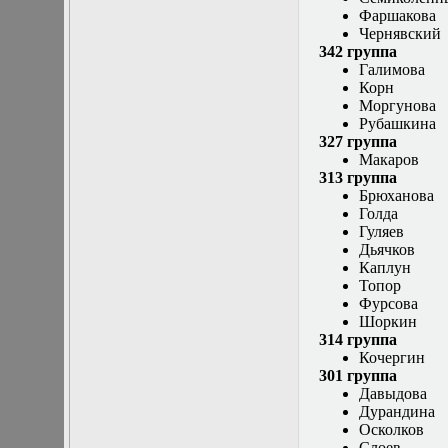
Фаршакова
Математические
Чернявский
задачи теории
342 группа
дифракции
Галимова
Математические
Корн
методы в экологии
Моргунова
Математическое
Рубашкина
моделирование
327 группа
плазмы.
Макаров
Кинетическая
313 группа
теория
Брюханова
Математическое
Голда
моделирование
Гуляев
плазмы.
Дьячков
Численный анализ
Каплун
Метод
Топор
дифференциальных
Фурсова
неравенств в
Шоркин
нелинейных
314 группа
задачах
Кочергин
Метод конечных
301 группа
элементов в
Давыдова
задачах
Дурандина
математической
Осколков
физики
Слоев