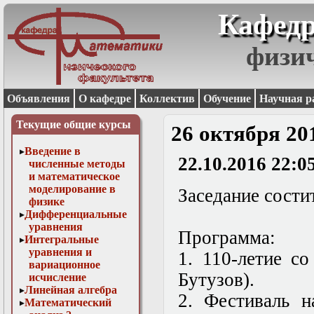
Кафедр
физи
Объявления
О кафедре
Коллектив
Обучение
Научная р
Текущие общие курсы
26 октября 20
Введение в
22.10.2016 22:0
численные методы
и математическое
моделирование в
Заседание состит
физике
Дифференциальные
уравнения
Программа:
Интегральные
уравнения и
1. 110-летие с
вариационное
Бутузов).
исчисление
Линейная алгебра
2. Фестиваль н
Математический