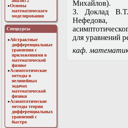
анализ 2
Михайлов).
Основы
3. Доклад В.Т
математического
моделирования
Нефедова,
Численные методы
в физике
асимптотическо
Спецкурсы
для уравнений р
Абстрактные
дифференциальные
каф. математи
уравнения с
приложениями в
математической
физике
Асимптотические
методы в
нелинейных
задачах
математической
физики
Асимптотические
методы теории
дифференциальных
уравнений с
быстро
осциллирующими