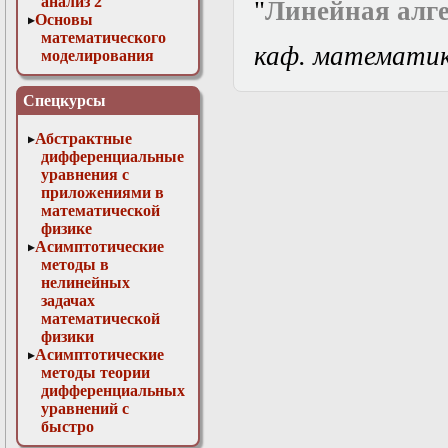
анализ 2
"
Линейная алг
Основы
математического
каф. математи
моделирования
Численные методы
в физике
Спецкурсы
Абстрактные
дифференциальные
уравнения с
приложениями в
математической
физике
Асимптотические
методы в
нелинейных
задачах
математической
физики
Асимптотические
методы теории
дифференциальных
уравнений с
быстро
осциллирующими