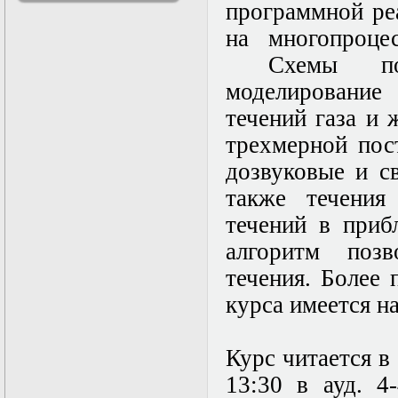
программной ре
решениями
Асимптотический
на многопроце
метод усреднения в
Схемы позв
задачах
математической
моделировани
физики
Введение в теорию
течений газа и
возмущений
трехмерной пос
Газодинамика и
космические
дозвуковые и св
магнитные поля
Групповой анализ
также течения
дифференциальных
течений в приб
уравнений
Дополнительные
алгоритм позв
главы
математической
течения. Более
физики
курса имеется н
(Нелинейный
функциональный
анализ)
Линейный и
Курс читается в
нелинейный
13:30 в ауд. 4
функциональный
анализ