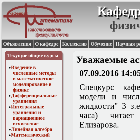
Кафедр
физи
Объявления
О кафедре
Коллектив
Обучение
Научная р
Текущие общие курсы
Уважаемые ас
Введение в
07.09.2016 14:0
численные методы
и математическое
моделирование в
Спецкурс каф
физике
модели и числ
Дифференциальные
уравнения
жидкости" 3 з.
Интегральные
уравнения и
часа) читает
вариационное
Елизарова.
исчисление
Линейная алгебра
Математический