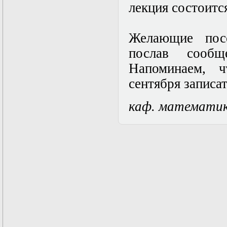
лекция состоится
Математические
задачи теории
дифракции
Желающие посе
Математические
методы в экологии
послав соо
Математическое
моделирование
Напоминаем, 
плазмы.
сентября
записа
Кинетическая
теория
Математическое
каф. математи
моделирование
плазмы.
Численный анализ
Метод
дифференциальных
неравенств в
нелинейных
задачах
Метод конечных
элементов в
задачах
математической
физики