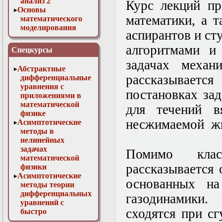
анализ 2
Курс лекций пр
Основы
математики, а 
математического
моделирования
аспирантов и с
Численные методы
в физике
алгоритмами и
Спецкурсы
задачах механ
Абстрактные
рассказывает
дифференциальные
уравнения с
постановках за
приложениями в
математической
для течений в
физике
несжимаемой жи
Асимптотические
методы в
нелинейных
задачах
Помимо клас
математической
рассказывается
физики
Асимптотические
основанных на
методы теории
дифференциальных
газодинамики.
уравнений с
сходятся при с
быстро
осциллирующими