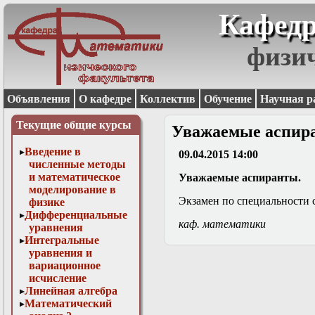
Кафедр
физи
Объявления
О кафедре
Коллектив
Обучение
Научная р
Текущие общие курсы
Уважаемые аспир
Введение в
09.04.2015 14:00
численные методы
и математическое
Уважаемые аспиранты.
моделирование в
Экзамен по специальности со
физике
Дифференциальные
каф. математики
уравнения
Интегральные
уравнения и
вариационное
исчисление
Линейная алгебра
Математический