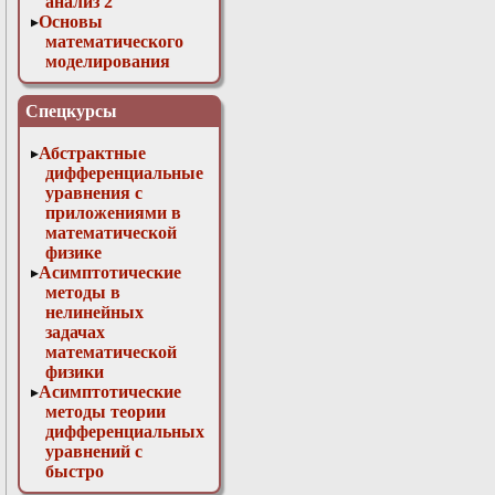
анализ 2
Основы
математического
моделирования
Численные методы
в физике
Спецкурсы
Абстрактные
дифференциальные
уравнения с
приложениями в
математической
физике
Асимптотические
методы в
нелинейных
задачах
математической
физики
Асимптотические
методы теории
дифференциальных
уравнений с
быстро
осциллирующими