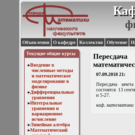
Каф
ф
Объявления
О кафедре
Коллектив
Обучение
Н
Текущие общие курсы
Пересдача
математичес
Введение в
численные методы
07.09.2018 21:
и математическое
моделирование в
Пересдача зачет
физике
состоятся 13 сентя
Дифференциальные
и 5-27.
уравнения
Интегральные
каф. математики
уравнения и
вариационное
исчисление
Линейная алгебра
Математический