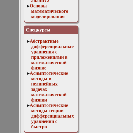
анализ 2
Основы
математического
моделирования
Численные методы
в физике
Спецкурсы
Абстрактные
дифференциальные
уравнения с
приложениями в
математической
физике
Асимптотические
методы в
нелинейных
задачах
математической
физики
Асимптотические
методы теории
дифференциальных
уравнений с
быстро
осциллирующими