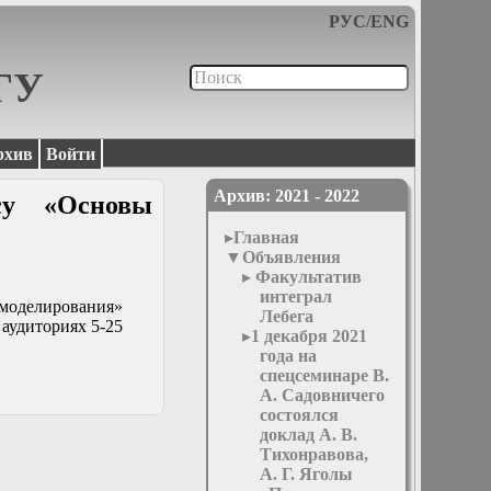
РУС
/
ENG
МГУ
рхив
Войти
Архив: 2021 - 2022
су «Основы
Главная
Объявления
Факультатив
интеграл
моделирования»
Лебега
в аудиториях 5-25
1 декабря 2021
года на
спецсеминаре В.
А. Садовничего
состоялся
доклад А. В.
Тихонравова,
А. Г. Яголы