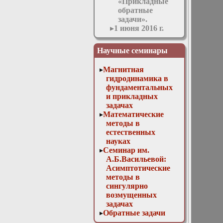
«Прикладные
обратные
задачи».
1 июня 2016 г.
Заседание
кафедры
Научные семинары
1 марта 2017 г.
Заседание
Магнитная
кафедры
гидродинамика в
1 ноября 2017 г.
фундаментальных
Заседание
и прикладных
кафедры
задачах
10 мая 2017 г.
Математические
Заседание
методы в
кафедры
естественных
11 апреля 2018 г.
науках
Заседание
Семинар им.
кафедры
А.Б.Васильевой:
11 мая 2016 г.
Асимптотические
Заседание
методы в
кафедры
сингулярно
11 ноября 2015 г.
возмущенных
Заседание
задачах
кафедры
Обратные задачи
12 апреля 2017 г.
математической