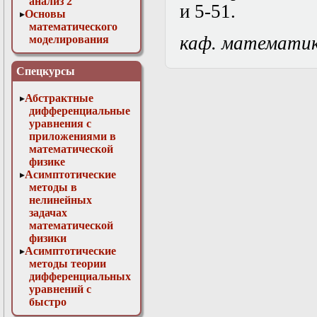
анализ 2
и 5-51.
Основы
математического
каф. математи
моделирования
Численные методы
в физике
Спецкурсы
Абстрактные
дифференциальные
уравнения с
приложениями в
математической
физике
Асимптотические
методы в
нелинейных
задачах
математической
физики
Асимптотические
методы теории
дифференциальных
уравнений с
быстро
осциллирующими