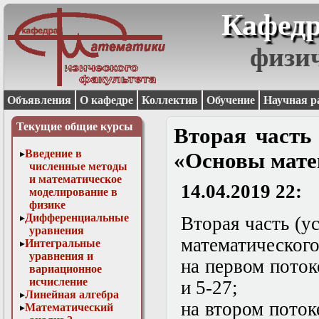
Кафедр
физи
Объявления
О кафедре
Коллектив
Обучение
Научная р
Текущие общие курсы
Вторая часть
Введение в
«Основы мате
численные методы
и математическое
14.04.2019 22:
моделирование в
физике
Дифференциальные
Вторая часть (у
уравнения
математического
Интегральные
уравнения и
на первом поток
вариационное
исчисление
и 5-27;
Линейная алгебра
на втором поток
Математический