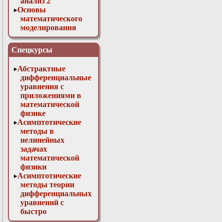
анализ 2
Основы
математического
моделирования
Численные методы
в физике
Спецкурсы
Абстрактные
дифференциальные
уравнения с
приложениями в
математической
физике
Асимптотические
методы в
нелинейных
задачах
математической
физики
Асимптотические
методы теории
дифференциальных
уравнений с
быстро
осциллирующими