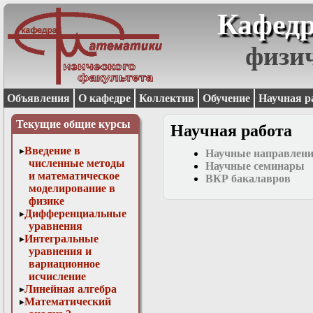
Кафедр
физи
Объявления
О кафедре
Коллектив
Обучение
Научная р
Текущие общие курсы
Научная работа
Введение в
Научные направлен
численные методы
Научные семинары
и математическое
ВКР бакалавров
моделирование в
физике
Дифференциальные
уравнения
Интегральные
уравнения и
вариационное
исчисление
Линейная алгебра
Математический