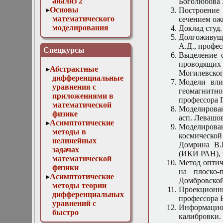
анализ 2
Боголюбова 
Основы
Построение 
математического
сечением ож
моделирования
Доклад студ
Численные методы
Долгоживуща
в физике
А.Д., профе
Спецкурсы
Выделение с
проводящих
Абстрактные
Могилевского
дифференциальные
Модели вли
уравнения с
геомагнитно
приложениями в
профессора 
математической
Моделирован
физике
асп. Левашо
Асимптотические
Моделирован
методы в
космическо
нелинейных
Домрина В.
задачах
(ИКИ РАН), 
математической
Метод оптич
физики
на плоско-п
Асимптотические
Домбровской
методы теории
Проекционны
дифференциальных
профессора 
уравнений с
Информаци
быстро
калибровки.
осциллирующими