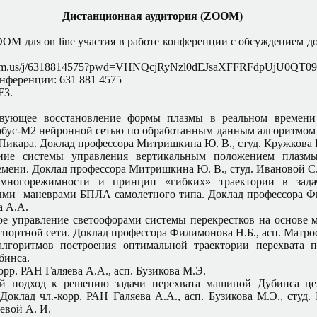
Дистанционная аудитория (ZOOM)
OM для on line участия в работе конференции с обсуждением д
zoom.us/j/6318814575?pwd=VHNQcjRyNzl0dEJsaXFFRFdpUjU0QT0
нференции: 631 881 4575
F3.
твующее восстановление формы плазмы в реальном времени
обус-М2 нейронной сетью по обработанным данным алгоритмо
Пикара. Доклад профессора Митришкина Ю. В., студ. Кружкова 
ние системы управления вертикальным положением плазм
емени. Доклад профессора Митришкина Ю. В., студ. Ивановой С
многорежимности и принцип «гибких» траектории в зада
ми маневрами БПЛА самолетного типа. Доклад профессора Ф
а А.А.
е управление светоофорами системы перекрестков на основе 
спортной сети. Доклад профессора Филимонова Н.Б., асп. Матро
алгоритмов построения оптимальной траектории перехвата 
бинса.
орр. РАН Галяева А.А., асп. Бузикова М.Э.
ой подход к решению задачи перехвата машиной Дубинса це
Доклад чл.-корр. РАН Галяева А.А., асп. Бузикова М.Э., студ.
евой А. И.