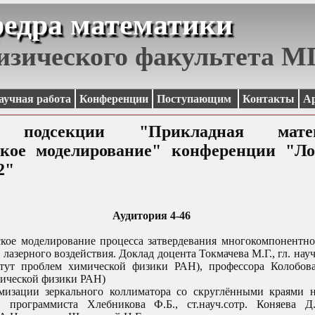
едра математики
изического факультета 
аучная работа
Конференции
Поступающим
Контакты
А
а подсекции "Прикладная мат
ское моделирование" конференции "Ло
2"
Аудитория 4-46
кое моделирование процесса затвердевания многокомпонентно
лазерного воздействия. Доклад доцента Токмачева М.Г., гл. науч
итут проблем химической физики РАН), профессора Колобова
ической физики РАН)
мизации зеркального коллиматора со скруглёнными краями н
. программиста Хлебникова Ф.Б., ст.науч.сотр. Коняева Д.