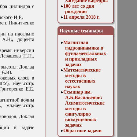
Заседание кафедры
100 лет со дня
ебра цилиндра с
рождения
11 апреля 2018 г.
ского И.Е.
Заседание кафедры
асп. Никитченко
11 мая 2016 г.
Научные семинары
Заседание кафедры
ции на идеально
11 ноября 2015 г.
А.Н., доцента
Магнитная
Заседание кафедры
гидродинамика в
12 апреля 2017 г.
время инверсии
фундаментальных
Заседание кафедры
 Левашова Н.Н.,
и прикладных
13 декабря 2017 г.
задачах
Отчет магистров
 высоты. Доклад
Математические
13 декабря 2023г.
а В.Ю.
методы в
Доклад Д. В.
токовых слоев в
естественных
Лукьяненко
У), науч.сотр.
науках
«Особенности
ригоренко Е.Е.
Семинар им.
построения
А.Б.Васильевой:
численных схем
магнитной волны
Асимптотические
для решения
, мл.науч.сотр.
методы в
трёхмерных
сингулярно
линейных
новодов. Доклад
возмущенных
некорректно
задачах
поставленных
ации в задаче
Обратные задачи
обратных задач с
математической