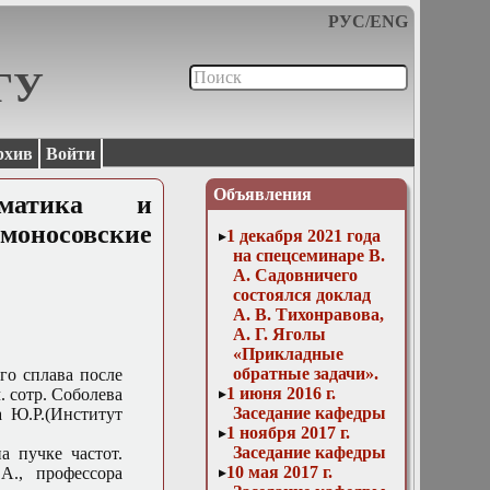
РУС
/
ENG
МГУ
рхив
Войти
Объявления
ематика и
моносовские
1 декабря 2021 года
на спецсеминаре В.
А. Садовничего
состоялся доклад
А. В. Тихонравова,
А. Г. Яголы
«Прикладные
обратные задачи».
го сплава после
1 июня 2016 г.
. сотр. Соболева
Заседание кафедры
 Ю.Р.(Институт
1 ноября 2017 г.
Заседание кафедры
а пучке частот.
10 мая 2017 г.
А., профессора