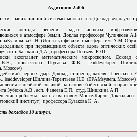
Аудитория 2-40б
ости гравитационной системы многих тел. Доклад вед.науч.сот
ческие методы решения задач анализа инфразвуков
яющихся в атмосфере Земли. Доклад профессора Чуличкова А.И.
тораКуличкова С.Н. (Институт физики атмосферы им. А.М. Обух
деоданных при перемещениях объекта вдоль оптических осей
ауч.сотр. Балакина Д.А., профессора Пытьева Ю.П.
ски экзопланет математическим микроскопом. Доклад ст
 Е.Н., профессора Шугаева Ф.В., leaddeveloper Шилина
, Moscow)
ействий черных дыр. Доклад ст.преподавателя Терентьева Е
., leaddeveloper Шилина-Терентьева Н.Е. (EPAMsystem, Moscow)
авления с нечёткой логикой на основе байесовской теории пр
та Зубюка А.В., асп. Фадеева Е.П., студ. Шишкина А.П.
ешение проблемы знака в квантовом Монте-Карло. Доклад асп.
товский институт), профессора Кузакова К. А.
ть докладов 10 минут.