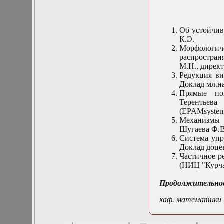
Математические
задачи теории
дифракции
Об устойчив
Математические
К.Э.
методы в экологии
Морфологи
Математическое
распростран
моделирование
М.Н., дирек
плазмы.
Редукция ви
Кинетическая
Доклад мл.н
теория
Прямые пои
Математическое
Терентьева
моделирование
(EPAMsystem
плазмы.
Механизмы д
Численный анализ
Шугаева Ф.В
Метод
Система упр
дифференциальных
Доклад доцен
неравенств в
Частичное р
нелинейных
(НИЦ "Курча
задачах
Метод конечных
Продолжительнос
элементов в
задачах
каф. математики
математической
физики