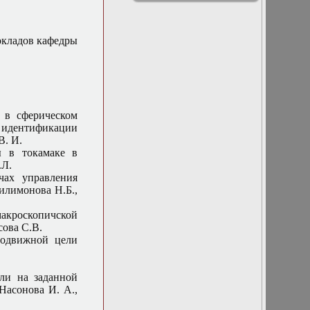
учётом
физики
технических
особенностей
современных
окладов кафедры
суперкомпьютерных
систем»
9
13 марта 2019г.
Заседание кафедры
13 мая 2015 г.
Заседание кафедры
 в сферическом
14 декабря 2016 г.
м идентификации
Отчет аспирантов
В. И.
и заседание
ы в токамаке в
методической
.Л.
комиссии
чах управления
14 марта 2018 г.
илимонова Н.Б.,
Заседание кафедры
15 марта 2017 г.
макроскопичской
Заседание кафедры
сова С.В.
15 ноября 2017 г.
подвижной цели
Заседание кафедры
15 февраля 2017 г.
Заседание кафедры
ли на заданной
16 декабря 2015 г.
 Насонова И. А.,
Заседание кафедры