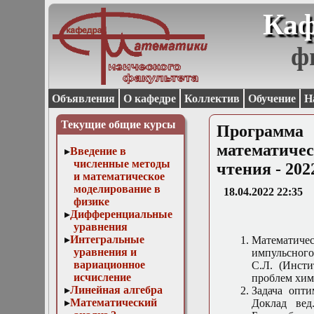
Каф
ф
Объявления
О кафедре
Коллектив
Обучение
Н
Текущие общие курсы
Программ
математиче
Введение в
численные методы
чтения - 202
и математическое
моделирование в
18.04.2022 22:35
физике
Дифференциальные
уравнения
Интегральные
Математичес
уравнения и
импульсного 
вариационное
С.Л. (Инст
исчисление
проблем хим
Линейная алгебра
Задача опти
Математический
Доклад вед