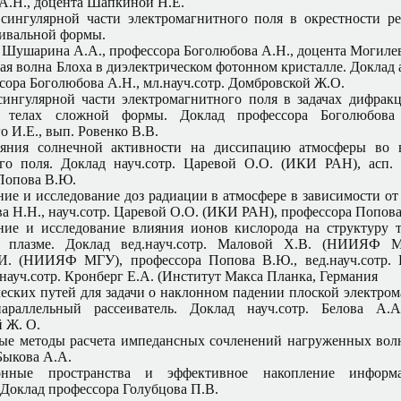
А.Н., доцента Шапкиной Н.Е.
сингулярной части электромагнитного поля в окрестности р
ивальной формы.
. Шушарина А.А., профессора Боголюбова А.Н., доцента Могилев
я волна Блоха в диэлектрическом фотонном кристалле. Доклад 
ссора Боголюбова А.Н., мл.науч.сотр. Домбровской Ж.О.
ингулярной части электромагнитного поля в задачах дифрак
 телах сложной формы. Доклад профессора Боголюбова 
 И.Е., вып. Ровенко В.В.
яния солнечной активности на диссипацию атмосферы во 
го поля. Доклад науч.сотр. Царевой О.О. (ИКИ РАН), асп.
Попова В.Ю.
ие и исследование доз радиации в атмосфере в зависимости от
ва Н.Н., науч.сотр. Царевой О.О. (ИКИ РАН), профессора Попов
ие и исследование влияния ионов кислорода на структуру 
й плазме. Доклад вед.науч.сотр. Маловой Х.В. (НИИЯФ МГ
И. (НИИЯФ МГУ), профессора Попова В.Ю., вед.науч.сотр. Г
науч.сотр. Кронберг Е.А. (Институт Макса Планка, Германия
еских путей для задачи о наклонном падении плоской электро
араллельный рассеиватель. Доклад науч.сотр. Белова А.А.
 Ж. О.
е методы расчета импедансных сочленений нагруженных вол
Быкова А.А.
онные пространства и эффективное накопление информ
 Доклад профессора Голубцова П.В.