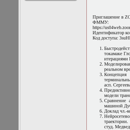
решениями
Асимптотический
метод усреднения в
Приглашение в ZO
задачах
ФММУ:
математической
https://us04web.
физики
Идентификатор ко
Введение в теорию
Код доступа: 3suH
возмущений
Газодинамика и
Быстродейс
космические
токамаке Гл
магнитные поля
итерациями 
Групповой анализ
Моделирова
дифференциальных
реальном вр
уравнений
Концепция 
Дополнительные
терминальны
главы
асп. Сергеев
математической
Предиктивно
физики
модели тран
(Нелинейный
Сравнение 
функциональный
машиной Ду
анализ)
Доклад чл.-к
Линейный и
Нейросетев
нелинейный
траектории. 
функциональный
студ. Медвед
анализ