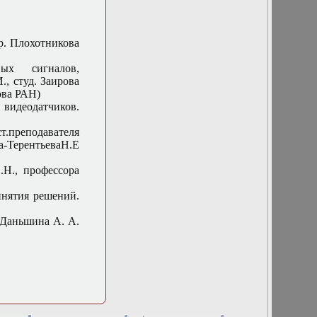
16 марта 2016 г.
Заседание кафедры
16 ноября 2016 г.
Заседание кафедры
р. Плохотникова
16 сентября 2015 г.
Заседание кафедры
ых сигналов,
17 мая 2017 г. Отчет
, студ. Заирова
студентов 302 и
ова РАН)
102м групп
 видеодатчиков.
17 февраля 2016 г.
Заседание кафедры
.преподавателя
18 мая 2016 г.
-ТерентьеваН.Е
Заседание кафедры
18 октября 2017 г.
.Н., профессора
Заседание кафедры
19 апреля 2017 г.
инятия решений.
Заседание кафедры
19 октября 2016 г.
 Даньшина А. А.
Заседание кафедры
19-21 ноября 2015 г.
состоится
международный
научный семинар
по обратным и
некорректно