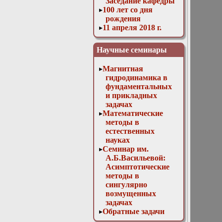
Заседание кафедры
100 лет со дня
рождения
11 апреля 2018 г.
Заседание кафедры
11 мая 2016 г.
Научные семинары
Заседание кафедры
11 ноября 2015 г.
Магнитная
Заседание кафедры
гидродинамика в
12 апреля 2017 г.
фундаментальных
Заседание кафедры
и прикладных
13 декабря 2017 г.
задачах
Отчет магистров
Математические
13 декабря 2023г.
методы в
Доклад Д. В.
естественных
Лукьяненко
науках
«Особенности
Семинар им.
построения
А.Б.Васильевой:
численных схем
Асимптотические
для решения
методы в
трёхмерных
сингулярно
линейных
возмущенных
некорректно
задачах
поставленных
Обратные задачи
обратных задач с
математической