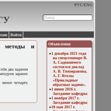
РУС
/
ENG
МГУ
рхив
Войти
Объявления
е методы и
1 декабря 2021 года
на спецсеминаре В.
А. Садовничего
состоялся доклад
 себя два задания
А. В. Тихонравова,
мендуем заранее
А. Г. Яголы
«Прикладные
е менее четырёх
обратные задачи».
1 июня 2016 г.
Заседание кафедры
1 ноября 2017 г.
Заседание кафедры
10 мая 2017 г.