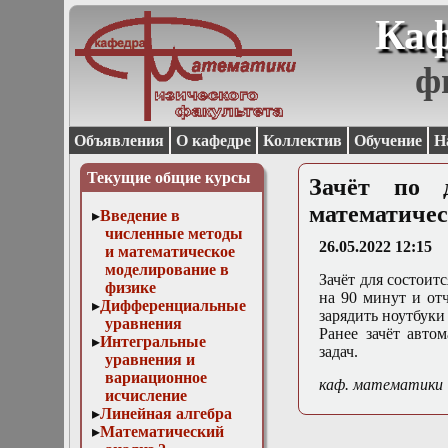
Каф
ф
Объявления
О кафедре
Коллектив
Обучение
Н
Текущие общие курсы
Зачёт по 
математичес
Введение в
численные методы
26.05.2022 12:15
и математическое
моделирование в
Зачёт для состоитс
физике
на 90 минут и от
Дифференциальные
зарядить ноутбуки
уравнения
Ранее зачёт авто
Интегральные
задач.
уравнения и
вариационное
каф. математики
исчисление
Линейная алгебра
Математический