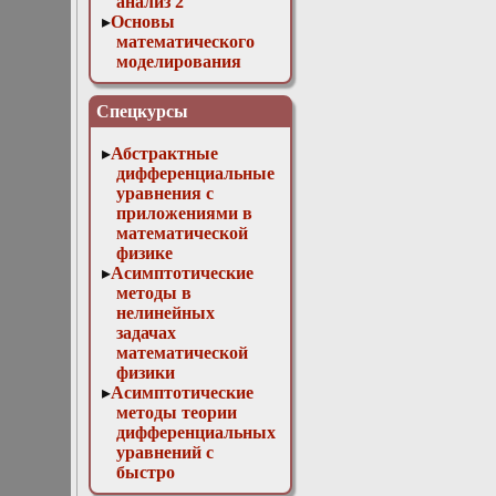
анализ 2
Основы
математического
моделирования
Численные методы
в физике
Спецкурсы
Абстрактные
дифференциальные
уравнения с
приложениями в
математической
физике
Асимптотические
методы в
нелинейных
задачах
математической
физики
Асимптотические
методы теории
дифференциальных
уравнений с
быстро
осциллирующими