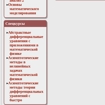
анализ 2
Основы
математического
моделирования
Численные методы
в физике
Спецкурсы
Абстрактные
дифференциальные
уравнения с
приложениями в
математической
физике
Асимптотические
методы в
нелинейных
задачах
математической
физики
Асимптотические
методы теории
дифференциальных
уравнений с
быстро
осциллирующими