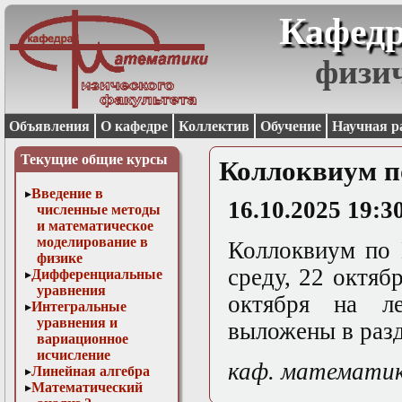
Кафедр
физи
Объявления
О кафедре
Коллектив
Обучение
Научная р
Текущие общие курсы
Коллоквиум 
Введение в
16.10.2025 19:3
численные методы
и математическое
моделирование в
Коллоквиум по 
физике
среду, 22 октяб
Дифференциальные
уравнения
октября на л
Интегральные
уравнения и
выложены в раз
вариационное
исчисление
каф. математи
Линейная алгебра
Математический