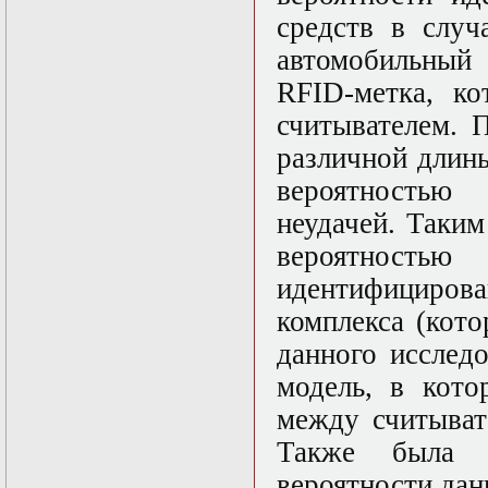
Математические
средств в случ
задачи теории
автомобильный
дифракции
Математические
RFID-метка, ко
методы в экологии
Математическое
считывателем. 
моделирование
различной длин
плазмы.
Кинетическая
вероятностью
теория
Математическое
неудачей. Таким
моделирование
вероятность
плазмы.
Численный анализ
идентифицирова
Метод
дифференциальных
комплекса (кото
неравенств в
данного исслед
нелинейных
задачах
модель, в кото
Метод конечных
элементов в
между считыват
задачах
Также была в
математической
физики
вероятности дан