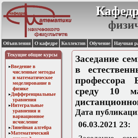
Кафедр
физи
Объявления
О кафедре
Коллектив
Обучение
Научная р
Текущие общие курсы
Заседание се
Введение в
в естествен
численные методы
и математическое
профессора 
моделирование в
физике
среду 10 м
Дифференциальные
дистанционно
уравнения
Интегральные
Дата публикаци
уравнения и
вариационное
исчисление
06.03.2021 23:
Линейная алгебра
Математический