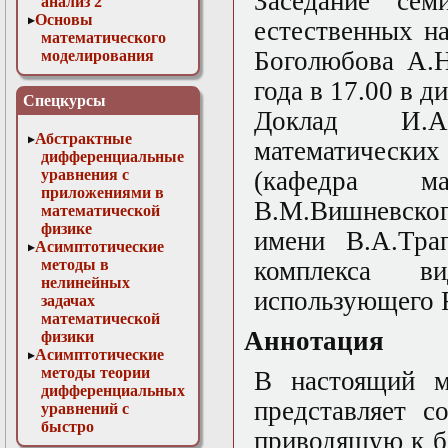
Заседание сем
анализ 2
Основы
естественных н
математического
Боголюбова А.Н
моделирования
Численные методы
года в 17.00 в 
в физике
Спецкурсы
Доклад И.А.
Абстрактные
математических
дифференциальные
уравнения с
(кафедра ма
приложениями в
В.М.Вишневско
математической
физике
имени В.А.Тра
Асимптотические
методы в
комплекса в
нелинейных
использующего 
задачах
математической
Аннотация
физики
Асимптотические
методы теории
В настоящий м
дифференциальных
представляет с
уравнений с
быстро
приводящую к б
осциллирующими