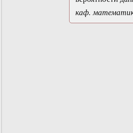
Нелинейные
эллиптические и
каф. математи
параболические
уравнения
математической
физики
Основы алгебры и
дифференциальной
геометрии
Основы
математического
моделирования в
гидро- и
газодинамике
Основы теории
категорий
Параболические
уравнения
Параллельные
вычисления
Программирование
научных
приложений на
языке С++
Разностные методы