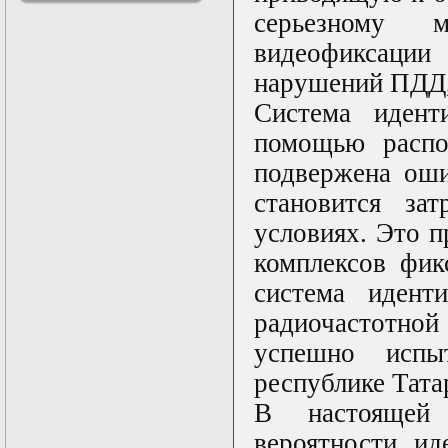
решениями
серьезному 
Асимптотический
видеофиксаци
метод усреднения в
задачах
нарушений ПДД, 
математической
физики
Система идент
Введение в теорию
помощью распо
возмущений
Газодинамика и
подвержена оши
космические
магнитные поля
становится за
Групповой анализ
условиях. Это 
дифференциальных
уравнений
комплексов фик
Дополнительные
главы
система идент
математической
радиочастотн
физики
(Нелинейный
успешно исп
функциональный
анализ)
республике Тата
Линейный и
В настоящей
нелинейный
функциональный
вероятности ид
анализ