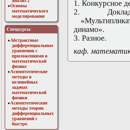
анализ 2
1. Конкурсное д
Основы
2. Док
математического
моделирования
«Мультиплика
Численные методы
в физике
динамо».
Спецкурсы
3. Разное.
Абстрактные
дифференциальные
каф. математи
уравнения с
приложениями в
математической
физике
Асимптотические
методы в
нелинейных
задачах
математической
физики
Асимптотические
методы теории
дифференциальных
уравнений с
быстро
осциллирующими