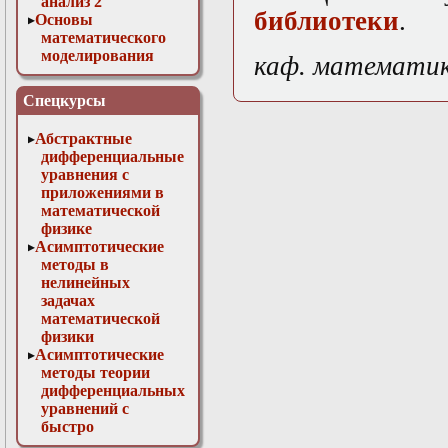
анализ 2
библиотеки
.
Основы
математического
моделирования
каф. математи
Численные методы
в физике
Спецкурсы
Абстрактные
дифференциальные
уравнения с
приложениями в
математической
физике
Асимптотические
методы в
нелинейных
задачах
математической
физики
Асимптотические
методы теории
дифференциальных
уравнений с
быстро
осциллирующими