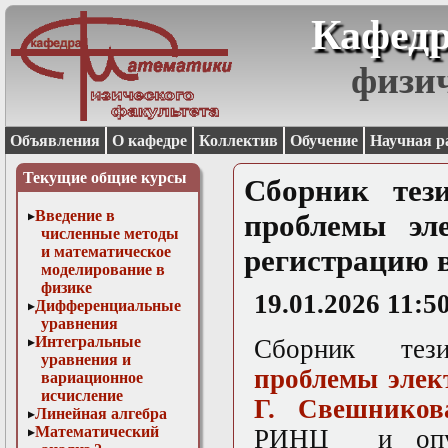
Кафедр
физи
Объявления
О кафедре
Коллектив
Обучение
Научная р
Текущие общие курсы
Сборник тез
Введение в
проблемы эл
численные методы
и математическое
регистрацию
моделирование в
физике
19.01.2026 11:5
Дифференциальные
уравнения
Интегральные
Сборник те
уравнения и
проблемы элек
вариационное
исчисление
Г. Свешников
Линейная алгебра
Математический
РИНЦ и опу