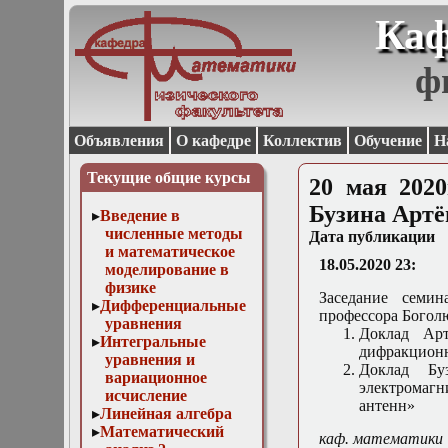
Каф
ф
Объявления
О кафедре
Коллектив
Обучение
Н
Текущие общие курсы
20 мая 202
Бузина Артё
Введение в
численные методы
Дата публикации
и математическое
18.05.2020 23:
моделирование в
физике
Заседание семин
Дифференциальные
профессора Боголю
уравнения
Доклад Арт
Интегральные
дифракционн
уравнения и
Доклад Бу
вариационное
электромагн
исчисление
антенн»
Линейная алгебра
Математический
каф. математики