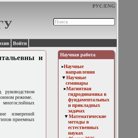
РУС
/
ENG
МГУ
рхив
Войти
Научная работа
итальевны и
Научные
направления
Научные
семинары
Магнитная
д руководством
гидродинамика в
ционном режиме.
фундаментальных
 многослойных
и прикладных
задачах
ние измерений
Математические
 типов приемных
методы в
естественных
науках