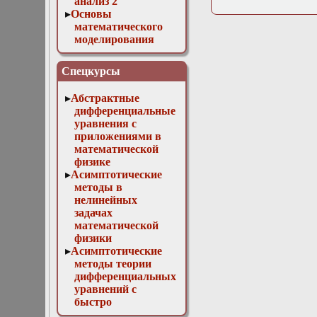
анализ 2
Основы
математического
моделирования
Численные методы
в физике
Спецкурсы
Абстрактные
дифференциальные
уравнения с
приложениями в
математической
физике
Асимптотические
методы в
нелинейных
задачах
математической
физики
Асимптотические
методы теории
дифференциальных
уравнений с
быстро
осциллирующими