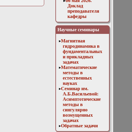
06 мая 2026.
Доклад
преподавателя
кафедры
высшей
математики
Научные семинары
НИУ МГСУ
Захарова И. И.
Магнитная
«Математическое
гидродинамика в
моделирование
фундаментальных
нелокальных
и прикладных
физических
задачах
процессов в
Математические
средах с
методы в
фрактальной
естественных
структурой»
науках
1 марта 2017.
Семинар им.
Доклад. Р. Л.
А.Б.Васильевой:
Евельсон:
Асимптотические
«Квазиволновой
методы в
метод (КВМ)»
сингулярно
1 ноября 2017 г.
возмущенных
Доклад. М. Д.
задачах
Малых:
Обратные задачи
«Численно-
математической