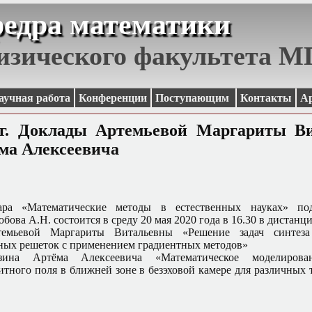
едра математики
изического факультета 
аучная работа
Конференции
Поступающим
Контакты
А
0г. Доклады Артемьевой Маргариты В
ма Алексеевича
ара «Математические методы в естественных науках» по
бова А.Н. состоится в среду 20 мая 2020 года в 16.30 в дистан
емьевой Маргариты Витальевны «Решение задач синтеза
ых решеток с применением градиентных методов»
зина Артёма Алексеевича «Математическое моделирова
итного поля в ближней зоне в безэховой камере для различных