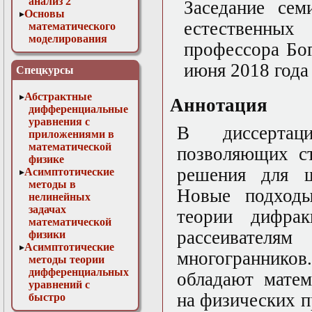
анализ 2
Заседание сем
Основы
естественны
математического
моделирования
профессора Бог
Численные методы
в физике
июня 2018 года 
Спецкурсы
Абстрактные
Аннотация
дифференциальные
уравнения с
В диссертац
приложениями в
математической
позволяющих ст
физике
решения для ш
Асимптотические
методы в
Новые подходы
нелинейных
задачах
теории дифрак
математической
рассеивател
физики
Асимптотические
многогранник
методы теории
дифференциальных
обладают матем
уравнений с
на физических п
быстро
осциллирующими