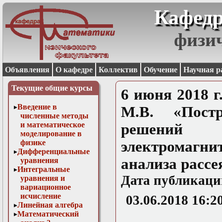
Кафедр
физи
Объявления
О кафедре
Коллектив
Обучение
Научная р
Текущие общие курсы
6 июня 2018 г.
Введение в
М.В. «Постр
численные методы
и математическое
решений
моделирование в
физике
электромагни
Дифференциальные
анализа расс
уравнения
Интегральные
Дата публикаци
уравнения и
вариационное
исчисление
03.06.2018 16:2
Линейная алгебра
Математический