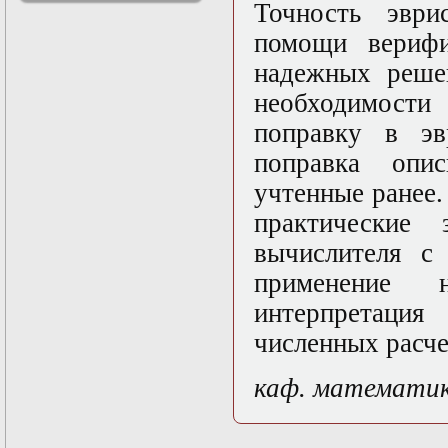
Точность эври
решениями
Асимптотический
помощи верифи
метод усреднения в
надежных решен
задачах
математической
необходимости
физики
Введение в теорию
поправку в эв
возмущений
поправка опи
Газодинамика и
космические
учтенные ранее
магнитные поля
Групповой анализ
практические 
дифференциальных
вычислителя с
уравнений
Дополнительные
применение 
главы
математической
интерпретаци
физики
численных расче
(Нелинейный
функциональный
анализ)
каф. математи
Линейный и
нелинейный
функциональный
анализ